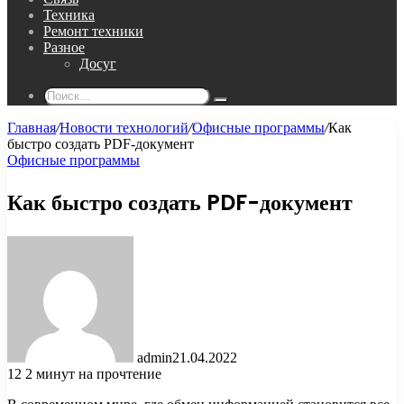
Техника
Ремонт техники
Разное
Досуг
Поиск...
Главная
/
Новости технологий
/
Офисные программы
/
Как
быстро создать PDF-документ
Офисные программы
Как быстро создать PDF-документ
admin
21.04.2022
12
2 минут на прочтение