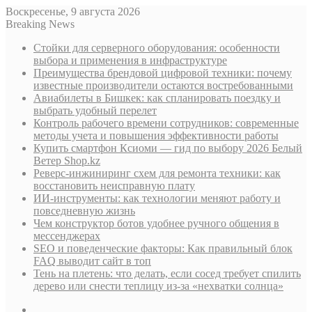
Воскресенье, 9 августа 2026
Breaking News
Стойки для серверного оборудования: особенности
выбора и применения в инфраструктуре
Преимущества брендовой цифровой техники: почему
известные производители остаются востребованными
Авиабилеты в Бишкек: как спланировать поездку и
выбрать удобный перелет
Контроль рабочего времени сотрудников: современные
методы учета и повышения эффективности работы
Купить смартфон Ксиоми — гид по выбору 2026 Белый
Ветер Shop.kz
Реверс-инжиниринг схем для ремонта техники: как
восстановить неисправную плату
ИИ-инструменты: как технологии меняют работу и
повседневную жизнь
Чем конструктор ботов удобнее ручного общения в
мессенджерах
SEO и поведенческие факторы: Как правильный блок
FAQ выводит сайт в топ
Тень на плетень: что делать, если сосед требует спилить
дерево или снести теплицу из-за «нехватки солнца»
Sidebar