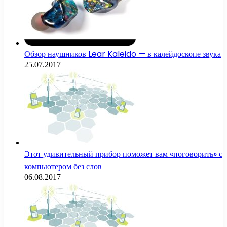
Обзор наушников Lear Kaleido — в калейдоскопе звука
25.07.2017
Этот удивительный прибор поможет вам «поговорить» с
компьютером без слов
06.08.2017