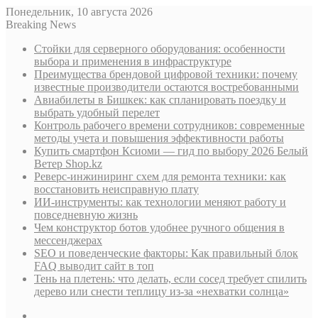
Понедельник, 10 августа 2026
Breaking News
Стойки для серверного оборудования: особенности
выбора и применения в инфраструктуре
Преимущества брендовой цифровой техники: почему
известные производители остаются востребованными
Авиабилеты в Бишкек: как спланировать поездку и
выбрать удобный перелет
Контроль рабочего времени сотрудников: современные
методы учета и повышения эффективности работы
Купить смартфон Ксиоми — гид по выбору 2026 Белый
Ветер Shop.kz
Реверс-инжиниринг схем для ремонта техники: как
восстановить неисправную плату
ИИ-инструменты: как технологии меняют работу и
повседневную жизнь
Чем конструктор ботов удобнее ручного общения в
мессенджерах
SEO и поведенческие факторы: Как правильный блок
FAQ выводит сайт в топ
Тень на плетень: что делать, если сосед требует спилить
дерево или снести теплицу из-за «нехватки солнца»
Sidebar