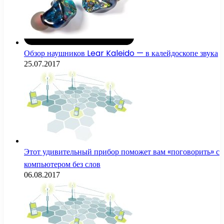
Обзор наушников Lear Kaleido — в калейдоскопе звука
25.07.2017
Этот удивительный прибор поможет вам «поговорить» с
компьютером без слов
06.08.2017