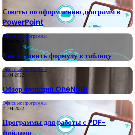
Советы по оформлению диаграмм в
PowerPoint
Офисные программы
21.04.2022
Как вставить формулу в таблицу
Офисные программы
21.04.2022
Обзор функций OneNote
Офисные программы
21.04.2022
Программы для работы с PDF-
файлами