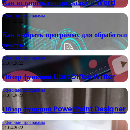
Как вставить гиперссылку в Word
Офисные программы
21.04.2022
Как выбрать программу для обработки
текстов
Офисные программы
21.04.2022
Обзор функций LibreOffice Writer
Офисные программы
21.04.2022
Обзор функций PowerPoint Designer
Офисные программы
21.04.2022