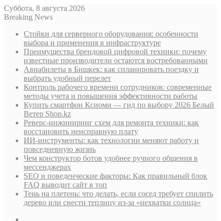
Суббота, 8 августа 2026
Breaking News
Стойки для серверного оборудования: особенности
выбора и применения в инфраструктуре
Преимущества брендовой цифровой техники: почему
известные производители остаются востребованными
Авиабилеты в Бишкек: как спланировать поездку и
выбрать удобный перелет
Контроль рабочего времени сотрудников: современные
методы учета и повышения эффективности работы
Купить смартфон Ксиоми — гид по выбору 2026 Белый
Ветер Shop.kz
Реверс-инжиниринг схем для ремонта техники: как
восстановить неисправную плату
ИИ-инструменты: как технологии меняют работу и
повседневную жизнь
Чем конструктор ботов удобнее ручного общения в
мессенджерах
SEO и поведенческие факторы: Как правильный блок
FAQ выводит сайт в топ
Тень на плетень: что делать, если сосед требует спилить
дерево или снести теплицу из-за «нехватки солнца»
Sidebar