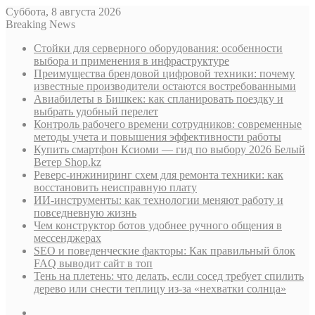
Суббота, 8 августа 2026
Breaking News
Стойки для серверного оборудования: особенности
выбора и применения в инфраструктуре
Преимущества брендовой цифровой техники: почему
известные производители остаются востребованными
Авиабилеты в Бишкек: как спланировать поездку и
выбрать удобный перелет
Контроль рабочего времени сотрудников: современные
методы учета и повышения эффективности работы
Купить смартфон Ксиоми — гид по выбору 2026 Белый
Ветер Shop.kz
Реверс-инжиниринг схем для ремонта техники: как
восстановить неисправную плату
ИИ-инструменты: как технологии меняют работу и
повседневную жизнь
Чем конструктор ботов удобнее ручного общения в
мессенджерах
SEO и поведенческие факторы: Как правильный блок
FAQ выводит сайт в топ
Тень на плетень: что делать, если сосед требует спилить
дерево или снести теплицу из-за «нехватки солнца»
Sidebar