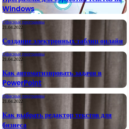
Windows
Офисные программы
21.04.2022
Создание электронных таблиц онлайн
Офисные программы
21.04.2022
Как автоматизировать задачи в
PowerPoint
Офисные программы
21.04.2022
Как выбрать редактор текстов для
бизнеса