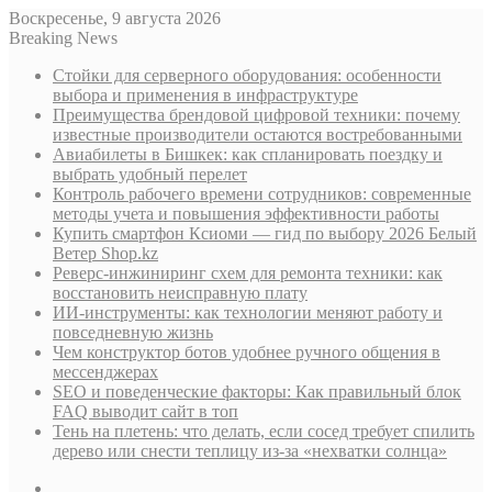
Воскресенье, 9 августа 2026
Breaking News
Стойки для серверного оборудования: особенности
выбора и применения в инфраструктуре
Преимущества брендовой цифровой техники: почему
известные производители остаются востребованными
Авиабилеты в Бишкек: как спланировать поездку и
выбрать удобный перелет
Контроль рабочего времени сотрудников: современные
методы учета и повышения эффективности работы
Купить смартфон Ксиоми — гид по выбору 2026 Белый
Ветер Shop.kz
Реверс-инжиниринг схем для ремонта техники: как
восстановить неисправную плату
ИИ-инструменты: как технологии меняют работу и
повседневную жизнь
Чем конструктор ботов удобнее ручного общения в
мессенджерах
SEO и поведенческие факторы: Как правильный блок
FAQ выводит сайт в топ
Тень на плетень: что делать, если сосед требует спилить
дерево или снести теплицу из-за «нехватки солнца»
Sidebar