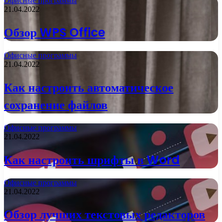
Офисные программы
21.04.2022
Обзор WPS Office
Офисные программы
21.04.2022
Как настроить автоматическое
сохранение файлов
Офисные программы
21.04.2022
Как настроить шрифты в Word
Офисные программы
21.04.2022
Обзор лучших текстовых редакторов