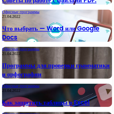
Советы по работе с файлами PDF.
Офисные программы
21.04.2022
Что выбрать — Word или Google
Docs
Офисные программы
21.04.2022
Программы для проверки грамматики
и орфографии
Офисные программы
21.04.2022
Как защитить таблицы в Excel