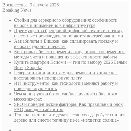
Воскресенье, 9 августа 2026
Breaking News
Стойки для серверного оборудования: особенности
выбора и применения в инфраструктуре
Преимущества брендовой цифровой техники: почему
известные производители остаются востребованными
Авиабилеты в Бишкек: как спланировать поездку и
выбрать удобный перелет
Контроль рабочего времени сотрудников: современные
методы учета и повышения эффективности работы
Купить смартфон Ксиоми — гид по выбору 2026 Белый
Ветер Shop.kz
Реверс-инжиниринг схем для ремонта техники: как
восстановить неисправную плату
ИИ-инструменты: как технологии меняют работу и
повседневную жизнь
Чем конструктор ботов удобнее ручного общения в
мессенджерах
SEO и поведенческие факторы: Как правильный блок
FAQ выводит сайт в топ
Тень на плетень: что делать, если сосед требует спилить
дерево или снести теплицу из-за «нехватки солнца»
Sidebar