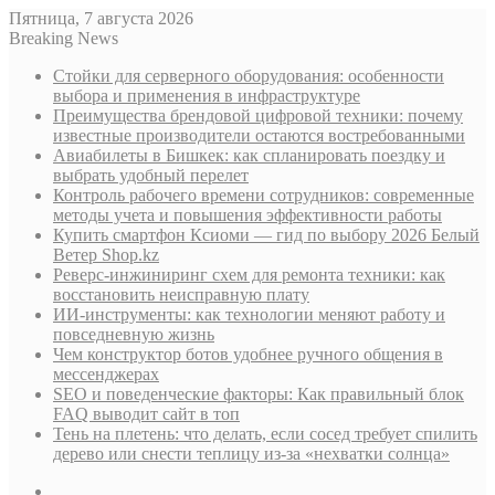
Пятница, 7 августа 2026
Breaking News
Стойки для серверного оборудования: особенности
выбора и применения в инфраструктуре
Преимущества брендовой цифровой техники: почему
известные производители остаются востребованными
Авиабилеты в Бишкек: как спланировать поездку и
выбрать удобный перелет
Контроль рабочего времени сотрудников: современные
методы учета и повышения эффективности работы
Купить смартфон Ксиоми — гид по выбору 2026 Белый
Ветер Shop.kz
Реверс-инжиниринг схем для ремонта техники: как
восстановить неисправную плату
ИИ-инструменты: как технологии меняют работу и
повседневную жизнь
Чем конструктор ботов удобнее ручного общения в
мессенджерах
SEO и поведенческие факторы: Как правильный блок
FAQ выводит сайт в топ
Тень на плетень: что делать, если сосед требует спилить
дерево или снести теплицу из-за «нехватки солнца»
Sidebar