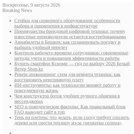
Воскресенье, 9 августа 2026
Breaking News
Стойки для серверного оборудования: особенности
выбора и применения в инфраструктуре
Преимущества брендовой цифровой техники: почему
известные производители остаются востребованными
Авиабилеты в Бишкек: как спланировать поездку и
выбрать удобный перелет
Контроль рабочего времени сотрудников: современные
методы учета и повышения эффективности работы
Купить смартфон Ксиоми — гид по выбору 2026 Белый
Ветер Shop.kz
Реверс-инжиниринг схем для ремонта техники: как
восстановить неисправную плату
ИИ-инструменты: как технологии меняют работу и
повседневную жизнь
Чем конструктор ботов удобнее ручного общения в
мессенджерах
SEO и поведенческие факторы: Как правильный блок
FAQ выводит сайт в топ
Тень на плетень: что делать, если сосед требует спилить
дерево или снести теплицу из-за «нехватки солнца»
Sidebar