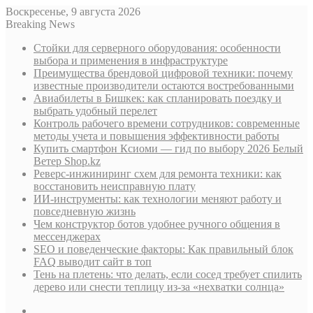
Воскресенье, 9 августа 2026
Breaking News
Стойки для серверного оборудования: особенности
выбора и применения в инфраструктуре
Преимущества брендовой цифровой техники: почему
известные производители остаются востребованными
Авиабилеты в Бишкек: как спланировать поездку и
выбрать удобный перелет
Контроль рабочего времени сотрудников: современные
методы учета и повышения эффективности работы
Купить смартфон Ксиоми — гид по выбору 2026 Белый
Ветер Shop.kz
Реверс-инжиниринг схем для ремонта техники: как
восстановить неисправную плату
ИИ-инструменты: как технологии меняют работу и
повседневную жизнь
Чем конструктор ботов удобнее ручного общения в
мессенджерах
SEO и поведенческие факторы: Как правильный блок
FAQ выводит сайт в топ
Тень на плетень: что делать, если сосед требует спилить
дерево или снести теплицу из-за «нехватки солнца»
Sidebar