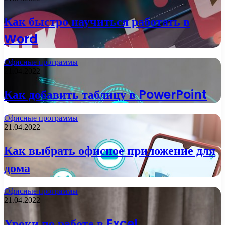
Как быстро научиться работать в
Word
Офисные программы
21.04.2022
Как добавить таблицу в PowerPoint
Офисные программы
21.04.2022
Как выбрать офисное приложение для
дома
Офисные программы
21.04.2022
Уроки по работе в Excel