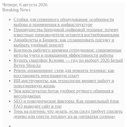
Четверг, 6 августа 2026
Breaking News
Стойки для серверного оборудования: особенности
выбора и применения в инфраструктуре
Преимущества брендовой цифровой техники: почему
известные производители остаются востребованными
Авиабилеты в Бишкек: как спланировать поездку и
выбрать удобный перелет
Контроль рабочего времени сотрудников: современные
методы учета и повышения эффективности работы
Купить смартфон Ксиоми — гид по выбору 2026 Белый
Ветер Shop.kz
Реверс-инжиниринг схем для ремонта техники: как
восстановить неисправную плату
ИИ-инструменты: как технологии меняют работу и
повседневную жизнь
Чем конструктор ботов удобнее ручного общения в
мессенджерах
SEO и поведенческие факторы: Как правильный блок
FAQ выводит сайт в топ
Тень на плетень: что делать, если сосед требует спилить
дерево или снести теплицу из-за «нехватки солнца»
Sidebar