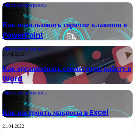
Офисные программы
21.04.2022
Как использовать горячие клавиши в
PowerPoint
Офисные программы
21.04.2022
Как организовать совместную работу в
Word
Офисные программы
21.04.2022
Как настроить макросы в Excel
21.04.2022