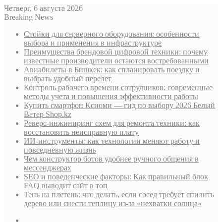
Четверг, 6 августа 2026
Breaking News
Стойки для серверного оборудования: особенности
выбора и применения в инфраструктуре
Преимущества брендовой цифровой техники: почему
известные производители остаются востребованными
Авиабилеты в Бишкек: как спланировать поездку и
выбрать удобный перелет
Контроль рабочего времени сотрудников: современные
методы учета и повышения эффективности работы
Купить смартфон Ксиоми — гид по выбору 2026 Белый
Ветер Shop.kz
Реверс-инжиниринг схем для ремонта техники: как
восстановить неисправную плату
ИИ-инструменты: как технологии меняют работу и
повседневную жизнь
Чем конструктор ботов удобнее ручного общения в
мессенджерах
SEO и поведенческие факторы: Как правильный блок
FAQ выводит сайт в топ
Тень на плетень: что делать, если сосед требует спилить
дерево или снести теплицу из-за «нехватки солнца»
Sidebar