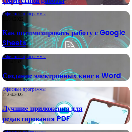
совместной работы
Офисные программы
21.04.2022
Как оптимизировать работу с Google
Sheets
Офисные программы
21.04.2022
Создание электронных книг в Word
Офисные программы
21.04.2022
Лучшие приложения для
редактирования PDF