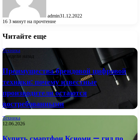
admin
31.12.2022
16
3 минут на прочтение
Читайте еще
Техника
2 недели назад
Преимущества брендовой цифровой
техники: почему известные
производители остаются
востребованными
Техника
12.06.2026
Купить смартфон Ксиоми — гид по