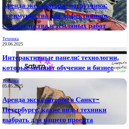
Аренда экскаватора-погрузчика:
преимущества для эффективного
строительства и земляных работ
Техника
29.06.2025
Интерактивные панели: технологии,
которые меняют обучение и бизнес
Техника
05.05.2025
Аренда экскаваторов в Санкт-
Петербурге: какие виды техники
выбрать для вашего проекта