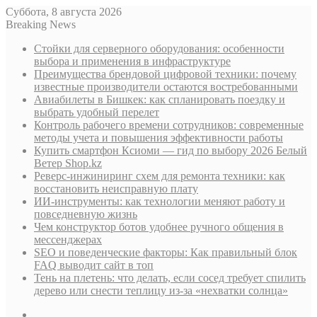
Суббота, 8 августа 2026
Breaking News
Стойки для серверного оборудования: особенности
выбора и применения в инфраструктуре
Преимущества брендовой цифровой техники: почему
известные производители остаются востребованными
Авиабилеты в Бишкек: как спланировать поездку и
выбрать удобный перелет
Контроль рабочего времени сотрудников: современные
методы учета и повышения эффективности работы
Купить смартфон Ксиоми — гид по выбору 2026 Белый
Ветер Shop.kz
Реверс-инжиниринг схем для ремонта техники: как
восстановить неисправную плату
ИИ-инструменты: как технологии меняют работу и
повседневную жизнь
Чем конструктор ботов удобнее ручного общения в
мессенджерах
SEO и поведенческие факторы: Как правильный блок
FAQ выводит сайт в топ
Тень на плетень: что делать, если сосед требует спилить
дерево или снести теплицу из-за «нехватки солнца»
Sidebar