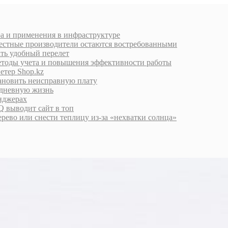
ра и применения в инфраструктуре
естные производители остаются востребованными
ать удобный перелет
етоды учета и повышения эффективности работы
етер Shop.kz
тановить неисправную плату
едневную жизнь
енджерах
 выводит сайт в топ
дерево или снести теплицу из-за «нехватки солнца»