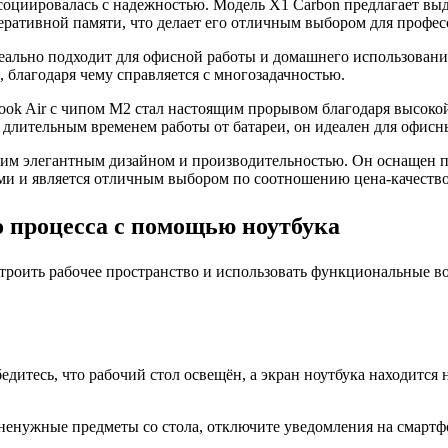
оциировалась с надежностью. Модель X1 Carbon предлагает выд
оперативной памяти, что делает его отличным выбором для профес
еально подходит для офисной работы и домашнего использования
, благодаря чему справляется с многозадачностью.
ook Air с чипом M2 стал настоящим прорывом благодаря высоко
 длительным временем работы от батареи, он идеален для офисны
им элегантным дизайном и производительностью. Он оснащен п
и и является отличным выбором по соотношению цена-качество
 процесса с помощью ноутбука
роить рабочее пространство и использовать функциональные во
дитесь, что рабочий стол освещён, а экран ноутбука находится 
 ненужные предметы со стола, отключите уведомления на смарт