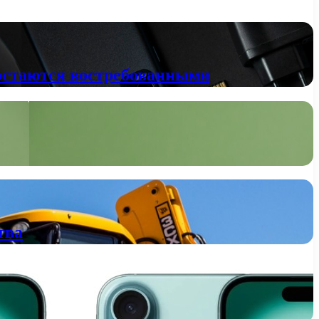
остаются востребованными
тва