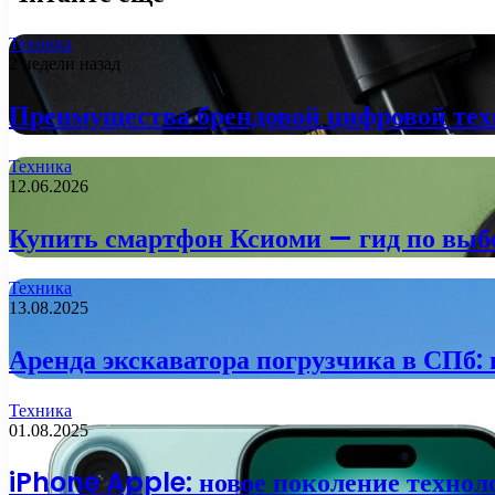
Техника
2 недели назад
Преимущества брендовой цифровой тех
Техника
12.06.2026
Купить смартфон Ксиоми — гид по выб
Техника
13.08.2025
Аренда экскаватора погрузчика в СПб:
Техника
01.08.2025
iPhone Apple: новое поколение технол