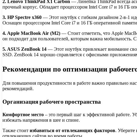
2. Lenovo ThinkPad X1 Carbon
— Линейка ThinkPad всегда асс
прочный корпус. Обладает процессором Intel Core i7 и 16 ГБ 
3. HP Spectre x360
— Этот ноутбук с гибким дизайном 2-в-1 ид
Оснащен процессором Intel Core i7 и 16 ГБ оперативной памяти
4. Apple MacBook Air (M2)
— Стоит отметить, что Apple MacB
он подходит для пользователей, которым важна мобильность. С
5. ASUS ZenBook 14
— Этот ноутбук привлекает внимание сво
SSD. ZenBook 14 хорошо справляется с офисными приложениям
Рекомендации по оптимизации рабочего
Для повышения продуктивности в работе важно правильно наст
рекомендаций.
Организация рабочего пространства
Комфортное место
– это первый шаг к эффективной работе. Убе
избежать напряжения в шее и спине.
Также стоит
избавиться от отвлекающих факторов
. Уберите
отвлекающих сайтов во время работы.