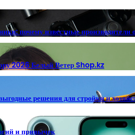
ники: почему известные производители 
ору 2026 Белый Ветер Shop.kz
 выгодные решения для стройки и хозяйс
огий и привычек