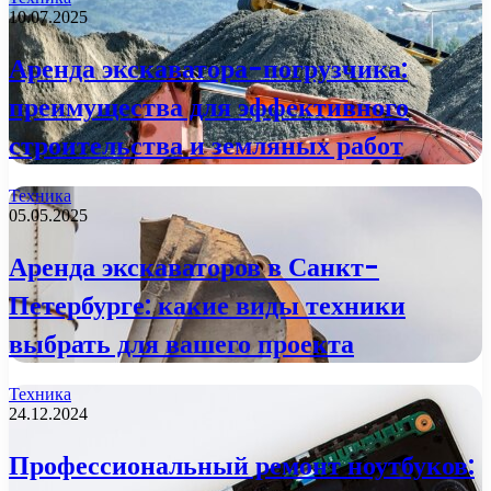
10.07.2025
Аренда экскаватора-погрузчика:
преимущества для эффективного
строительства и земляных работ
Техника
05.05.2025
Аренда экскаваторов в Санкт-
Петербурге: какие виды техники
выбрать для вашего проекта
Техника
24.12.2024
Профессиональный ремонт ноутбуков: