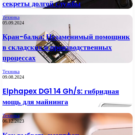
секреты долгой службы
Техника
05.09.2024
Кран-балка: Незаменимый помощник
в складских и производственных
процессах
Техника
09.08.2024
Elphapex DG1 14 Gh/s: гибридная
мощь для майнинга
Техника
06.12.2023