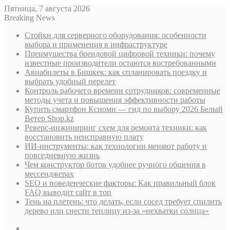
Пятница, 7 августа 2026
Breaking News
Стойки для серверного оборудования: особенности
выбора и применения в инфраструктуре
Преимущества брендовой цифровой техники: почему
известные производители остаются востребованными
Авиабилеты в Бишкек: как спланировать поездку и
выбрать удобный перелет
Контроль рабочего времени сотрудников: современные
методы учета и повышения эффективности работы
Купить смартфон Ксиоми — гид по выбору 2026 Белый
Ветер Shop.kz
Реверс-инжиниринг схем для ремонта техники: как
восстановить неисправную плату
ИИ-инструменты: как технологии меняют работу и
повседневную жизнь
Чем конструктор ботов удобнее ручного общения в
мессенджерах
SEO и поведенческие факторы: Как правильный блок
FAQ выводит сайт в топ
Тень на плетень: что делать, если сосед требует спилить
дерево или снести теплицу из-за «нехватки солнца»
Sidebar