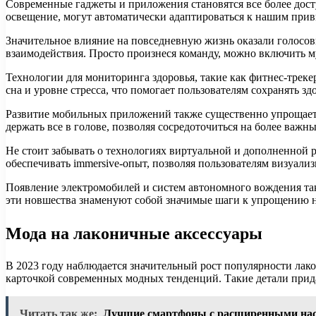
Современные гаджеты и приложения становятся все более дост
освещение, могут автоматически адаптироваться к нашим при
Значительное влияние на повседневную жизнь оказали голосо
взаимодействия. Просто произнеся команду, можно включить м
Технологии для мониторинга здоровья, такие как фитнес-треке
сна и уровне стресса, что помогает пользователям сохранять зд
Развитие мобильных приложений также существенно упрощает 
держать все в голове, позволяя сосредоточиться на более важн
Не стоит забывать о технологиях виртуальной и дополненной р
обеспечивать immersive-опыт, позволяя пользователям визуали
Появление электромобилей и систем автономного вождения так
эти новшества знаменуют собой значимые шаги к упрощению 
Мода на лаконичные аксессуары
В 2023 году наблюдается значительный рост популярности ла
карточкой современных модных тенденций. Такие детали прид
Читать так же:
Лучшие смартфоны с расширенными нас