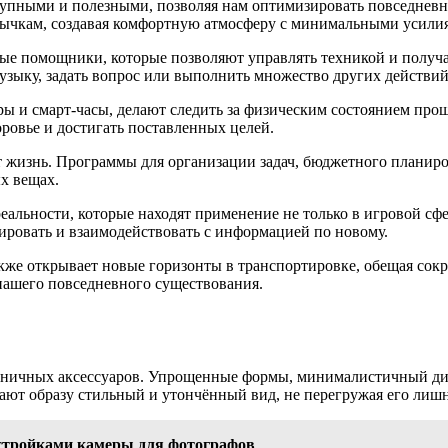
упными и полезными, позволяя нам оптимизировать повседневные
вычкам, создавая комфортную атмосферу с минимальными усили
вые помощники, которые позволяют управлять техникой и получ
узыку, задать вопрос или выполнить множество других действий
ры и смарт-часы, делают следить за физическим состоянием про
оровье и достигать поставленных целей.
жизнь. Программы для организации задач, бюджетного планиро
ых вещах.
еальности, которые находят применение не только в игровой сфе
зировать и взаимодействовать с информацией по новому.
же открывает новые горизонты в транспортировке, обещая сокра
нашего повседневного существования.
коничных аксессуаров. Упрощенные формы, минималистичный диз
ают образу стильный и утончённый вид, не перегружая его лиш
тройками камеры для фотографов