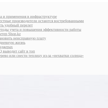
ра и применения в инфраструктуре
естные производители остаются востребованными
ать удобный перелет
етоды учета и повышения эффективности работы
етер Shop.kz
тановить неисправную плату
едневную жизнь
енджерах
 выводит сайт в топ
дерево или снести теплицу из-за «нехватки солнца»