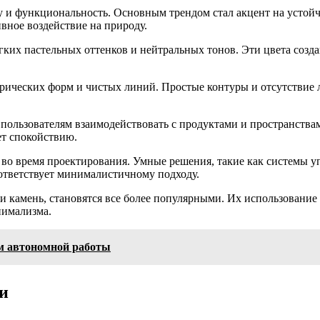
ту и функциональность. Основным трендом стал акцент на устой
вное воздействие на природу.
ягких пастельных оттенков и нейтральных тонов. Эти цвета соз
трических форм и чистых линий. Простые контуры и отсутствие
пользователям взаимодействовать с продуктами и пространствам
ет спокойствию.
 во время проектирования. Умные решения, такие как системы 
оответствует минималистичному подходу.
 и камень, становятся все более популярными. Их использование
нимализма.
м автономной работы
и