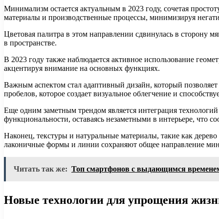
Минимализм остается актуальным в 2023 году, сочетая просто
материалы и производственные процессы, минимизируя негати
Цветовая палитра в этом направлении сдвинулась в сторону м
в пространстве.
В 2023 году также наблюдается активное использование геоме
акцентируя внимание на основных функциях.
Важным аспектом стал адаптивный дизайн, который позволяет 
пробелов, которое создает визуальное облегчение и способству
Еще одним заметным трендом является интеграция технологий
функциональности, оставаясь незаметными в интерьере, что с
Наконец, текстуры и натуральные материалы, такие как дерево
лаконичные формы и линии сохраняют общее направление ми
Читать так же:
Топ смартфонов с выдающимся времене
Новые технологии для упрощения жизн