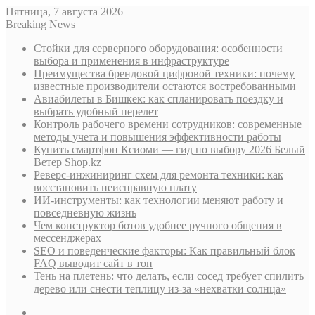
Пятница, 7 августа 2026
Breaking News
Стойки для серверного оборудования: особенности
выбора и применения в инфраструктуре
Преимущества брендовой цифровой техники: почему
известные производители остаются востребованными
Авиабилеты в Бишкек: как спланировать поездку и
выбрать удобный перелет
Контроль рабочего времени сотрудников: современные
методы учета и повышения эффективности работы
Купить смартфон Ксиоми — гид по выбору 2026 Белый
Ветер Shop.kz
Реверс-инжиниринг схем для ремонта техники: как
восстановить неисправную плату
ИИ-инструменты: как технологии меняют работу и
повседневную жизнь
Чем конструктор ботов удобнее ручного общения в
мессенджерах
SEO и поведенческие факторы: Как правильный блок
FAQ выводит сайт в топ
Тень на плетень: что делать, если сосед требует спилить
дерево или снести теплицу из-за «нехватки солнца»
Sidebar