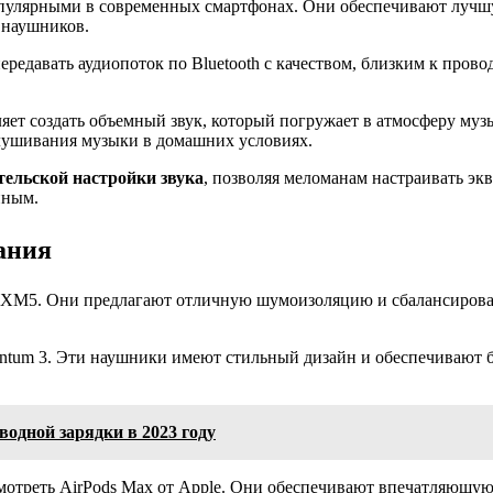
опулярными в современных смартфонах. Они обеспечивают лучшу
 наушников.
передавать аудиопоток по Bluetooth с качеством, близким к пров
яет создать объемный звук, который погружает в атмосферу му
слушивания музыки в домашних условиях.
тельской настройки звука
, позволяя меломанам настраивать эк
нным.
ания
M5. Они предлагают отличную шумоизоляцию и сбалансированн
ntum 3. Эти наушники имеют стильный дизайн и обеспечивают б
одной зарядки в 2023 году
мотреть AirPods Max от Apple. Они обеспечивают впечатляющую 