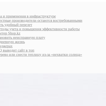
ра и применения в инфраструктуре
естные производители остаются востребованными
ать удобный перелет
етоды учета и повышения эффективности работы
етер Shop.kz
тановить неисправную плату
едневную жизнь
енджерах
 выводит сайт в топ
дерево или снести теплицу из-за «нехватки солнца»