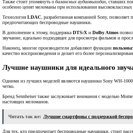
Также стоит упомянуть о
балансных аудиовыходах
, ставших п
особенно ценят меломаны при использовании высококлассных
Технология
LDAC
, разработанная компанией Sony, позволяет 
предпочитающих беспроводные наушники.
В дополнение к этому, поддержка
DTS:X
и
Dolby Atmos
позвол
звучание, идеально подходящее для просмотра фильмов и про
Наконец, многие производители добавляют функции
пользова
качество воспроизведения и делает его более персонализирова
Лучшие наушники для идеального звуч
Одними из лучших моделей являются наушники Sony WH-1000X
четко.
Бренд Sennheiser также заслуживает внимания с моделью Mome
настоящих меломанов.
Читать так же:
Лучшие смартфоны с поддержкой беспров
Для тех, кто предпочитает беспроводные наушники, стоит расс