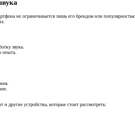
звука
артфона не ограничивается лишь его брендом или популярностью
их.
отку звука.
о опыта.
ния.
вне.
 и другие устройства, которые стоит рассмотреть: