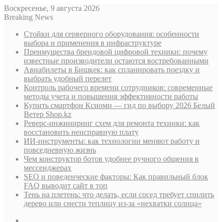
Воскресенье, 9 августа 2026
Breaking News
Стойки для серверного оборудования: особенности
выбора и применения в инфраструктуре
Преимущества брендовой цифровой техники: почему
известные производители остаются востребованными
Авиабилеты в Бишкек: как спланировать поездку и
выбрать удобный перелет
Контроль рабочего времени сотрудников: современные
методы учета и повышения эффективности работы
Купить смартфон Ксиоми — гид по выбору 2026 Белый
Ветер Shop.kz
Реверс-инжиниринг схем для ремонта техники: как
восстановить неисправную плату
ИИ-инструменты: как технологии меняют работу и
повседневную жизнь
Чем конструктор ботов удобнее ручного общения в
мессенджерах
SEO и поведенческие факторы: Как правильный блок
FAQ выводит сайт в топ
Тень на плетень: что делать, если сосед требует спилить
дерево или снести теплицу из-за «нехватки солнца»
Sidebar