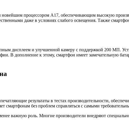
тся новейшим процессором A17, обеспечивающим высокую произв
ественными даже в условиях слабого освещения. Также смартфо
лепным дисплеем и улучшенной камеру с поддержкой 200 МП. Ус
фии. В дополнение к этому, смартфон имеет замечательную бата
на
 впечатляющие результаты в тестах производительности, обеспеч
ляет смартфонам без проблем справляться с самыми требователь
менее важную роль. Многие производители внедряют специально