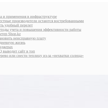
ра и применения в инфраструктуре
естные производители остаются востребованными
ать удобный перелет
етоды учета и повышения эффективности работы
етер Shop.kz
тановить неисправную плату
едневную жизнь
енджерах
 выводит сайт в топ
дерево или снести теплицу из-за «нехватки солнца»