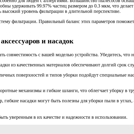
особенно для людей с аллергиями. Большинство пылесосов осна
ны удерживать 99.97% частиц размером до 0.3 мкм, что делает
ь высокий уровень фильтрации в длительной перспективе.
стему фильтрации. Правильный баланс этих параметров поможет
аксессуаров и насадок
ть совместимость с вашей моделью устройства. Убедитесь, что н
садки из качественных материалов обеспечивают долгий срок сл
азличных поверхностей и типов уборки подойдут специальные на
оротные механизмы и гибкие шланги, что облегчает уборку в тр
гибкие насадки могут быть полезны для уборки пыли в углах, а
быть уверенным в их качестве и надежности в использовании.