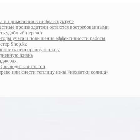
ра и применения в инфраструктуре
естные производители остаются востребованными
ать удобный перелет
етоды учета и повышения эффективности работы
етер Shop.kz
тановить неисправную плату
едневную жизнь
енджерах
 выводит сайт в топ
дерево или снести теплицу из-за «нехватки солнца»