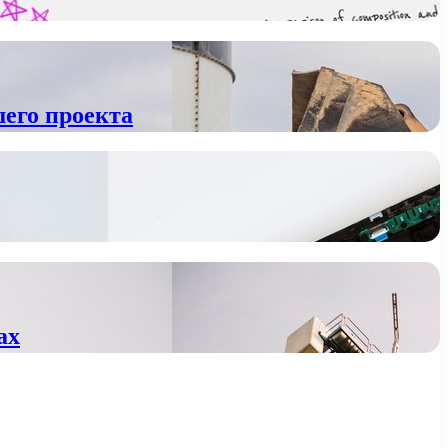
шего проекта
ах