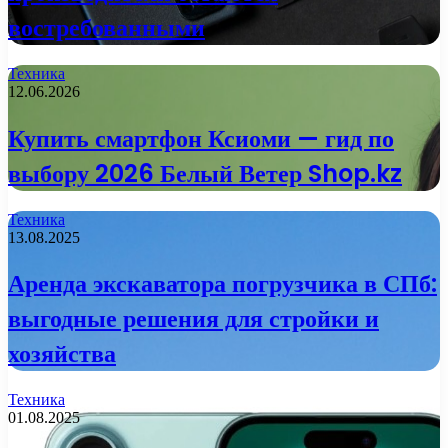
востребованными
Техника
12.06.2026
Купить смартфон Ксиоми — гид по
выбору 2026 Белый Ветер Shop.kz
Техника
13.08.2025
Аренда экскаватора погрузчика в СПб:
выгодные решения для стройки и
хозяйства
Техника
01.08.2025