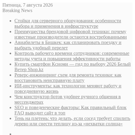
Пятница, 7 августа 2026
Breaking News
Стойки для серверного оборудования: особенности
выбора и применения в инфраструктуре
Преимущества брендовой цифровой техники: почему
известные производители остаются востребованными
Авиабилеты в Бишкек: как спланировать поездку и
выбрать удобный перелет
Контроль рабочего времени сотрудников: современные
методы учета и повышения эффективности работы
Купить смартфон Ксиоми — гид по выбору 2026 Белый
Ветер Shop.kz
Реверс-инжиниринг схем для ремонта техники: как
восстановить неисправную плату
ИИ-инструменты: как технологии меняют работу и
повседневную жизнь
Чем конструктор ботов удобнее ручного общения в
мессенджерах
SEO и поведенческие факторы: Как правильный блок
FAQ выводит сайт в топ
Тень на плетень: что делать, если сосед требует спилить
дерево или снести теплицу из-за «нехватки солнца»
Sidebar