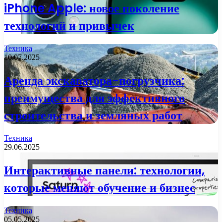
iPhone Apple: новое поколение
технологий и привычек
Техника
10.07.2025
Аренда экскаватора-погрузчика:
преимущества для эффективного
строительства и земляных работ
Техника
29.06.2025
Интерактивные панели: технологии,
которые меняют обучение и бизнес
Техника
05.05.2025