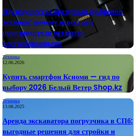
Преимущества брендовой цифровой
техники: почему известные
производители остаются
востребованными
Техника
12.06.2026
Купить смартфон Ксиоми — гид по
выбору 2026 Белый Ветер Shop.kz
Техника
13.08.2025
Аренда экскаватора погрузчика в СПб:
выгодные решения для стройки и