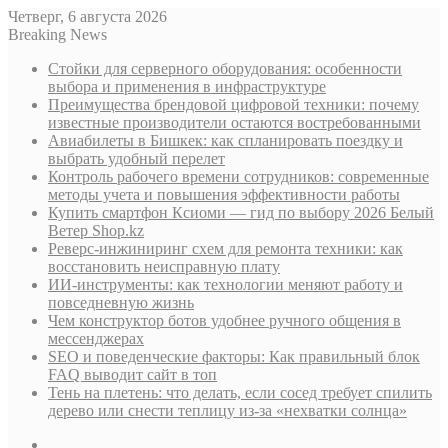
Четверг, 6 августа 2026
Breaking News
Стойки для серверного оборудования: особенности
выбора и применения в инфраструктуре
Преимущества брендовой цифровой техники: почему
известные производители остаются востребованными
Авиабилеты в Бишкек: как спланировать поездку и
выбрать удобный перелет
Контроль рабочего времени сотрудников: современные
методы учета и повышения эффективности работы
Купить смартфон Ксиоми — гид по выбору 2026 Белый
Ветер Shop.kz
Реверс-инжиниринг схем для ремонта техники: как
восстановить неисправную плату
ИИ-инструменты: как технологии меняют работу и
повседневную жизнь
Чем конструктор ботов удобнее ручного общения в
мессенджерах
SEO и поведенческие факторы: Как правильный блок
FAQ выводит сайт в топ
Тень на плетень: что делать, если сосед требует спилить
дерево или снести теплицу из-за «нехватки солнца»
Sidebar