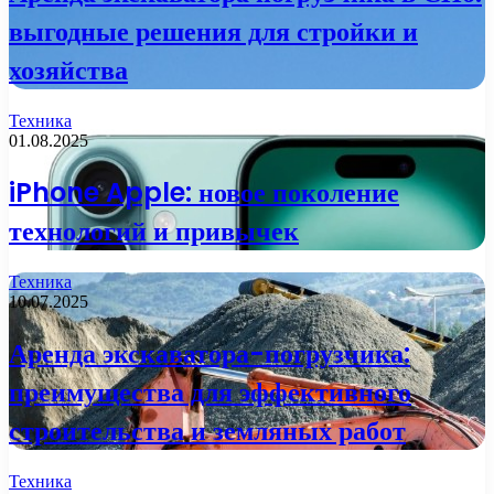
выгодные решения для стройки и
хозяйства
Техника
01.08.2025
iPhone Apple: новое поколение
технологий и привычек
Техника
10.07.2025
Аренда экскаватора-погрузчика:
преимущества для эффективного
строительства и земляных работ
Техника