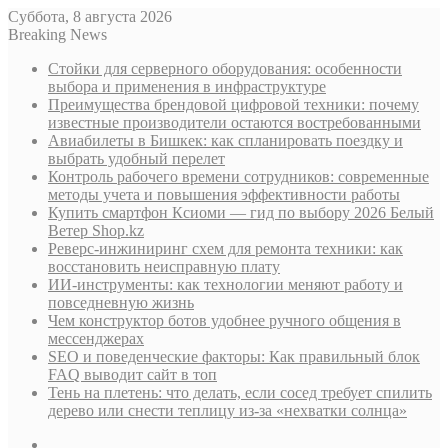
Суббота, 8 августа 2026
Breaking News
Стойки для серверного оборудования: особенности
выбора и применения в инфраструктуре
Преимущества брендовой цифровой техники: почему
известные производители остаются востребованными
Авиабилеты в Бишкек: как спланировать поездку и
выбрать удобный перелет
Контроль рабочего времени сотрудников: современные
методы учета и повышения эффективности работы
Купить смартфон Ксиоми — гид по выбору 2026 Белый
Ветер Shop.kz
Реверс-инжиниринг схем для ремонта техники: как
восстановить неисправную плату
ИИ-инструменты: как технологии меняют работу и
повседневную жизнь
Чем конструктор ботов удобнее ручного общения в
мессенджерах
SEO и поведенческие факторы: Как правильный блок
FAQ выводит сайт в топ
Тень на плетень: что делать, если сосед требует спилить
дерево или снести теплицу из-за «нехватки солнца»
Sidebar