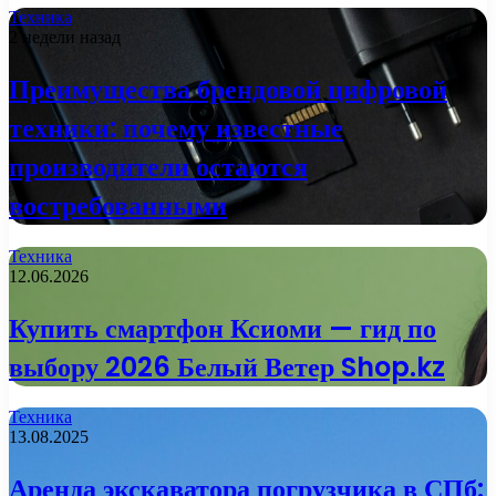
Техника
2 недели назад
Преимущества брендовой цифровой
техники: почему известные
производители остаются
востребованными
Техника
12.06.2026
Купить смартфон Ксиоми — гид по
выбору 2026 Белый Ветер Shop.kz
Техника
13.08.2025
Аренда экскаватора погрузчика в СПб: