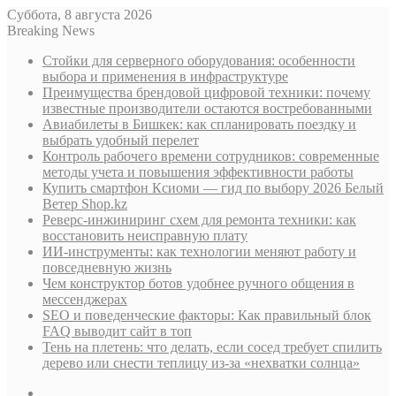
Суббота, 8 августа 2026
Breaking News
Стойки для серверного оборудования: особенности
выбора и применения в инфраструктуре
Преимущества брендовой цифровой техники: почему
известные производители остаются востребованными
Авиабилеты в Бишкек: как спланировать поездку и
выбрать удобный перелет
Контроль рабочего времени сотрудников: современные
методы учета и повышения эффективности работы
Купить смартфон Ксиоми — гид по выбору 2026 Белый
Ветер Shop.kz
Реверс-инжиниринг схем для ремонта техники: как
восстановить неисправную плату
ИИ-инструменты: как технологии меняют работу и
повседневную жизнь
Чем конструктор ботов удобнее ручного общения в
мессенджерах
SEO и поведенческие факторы: Как правильный блок
FAQ выводит сайт в топ
Тень на плетень: что делать, если сосед требует спилить
дерево или снести теплицу из-за «нехватки солнца»
Sidebar