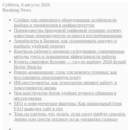
Суббота, 8 августа 2026
Breaking News
Стойки для серверного оборудования: особенности
выбора и применения в инфраструктуре
Преимущества брендовой цифровой техники: почему
известные производители остаются востребованными
Авиабилеты в Бишкек: как спланировать поездку и
выбрать удобный перелет
Контроль рабочего времени сотрудников: современные
методы учета и повышения эффективности работы
Купить смартфон Ксиоми — гид по выбору 2026 Белый
Ветер Shop.kz
Реверс-инжиниринг схем для ремонта техники: как
восстановить неисправную плату
ИИ-инструменты: как технологии меняют работу и
повседневную жизнь
Чем конструктор ботов удобнее ручного общения в
мессенджерах
SEO и поведенческие факторы: Как правильный блок
FAQ выводит сайт в топ
Тень на плетень: что делать, если сосед требует спилить
дерево или снести теплицу из-за «нехватки солнца»
Sidebar