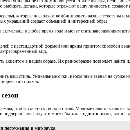
в нечто уникальное и запоминающееся. Яркие шарфы, необычны
но выбирать детали, которые отражают вашу личность и создают
релья, которые позволяют комбинировать разные текстуры и м
ных украшений создаст объемный и интересный образ.
пи актуальны в любое время года и могут стать завершающим шт
елей с нестандартной формой или ярким принтом способен выдел
льтрасовременный вид.
ь акцентом в вашем образе. Их разнообразие позволяет найти и
лнить ваш стиль. Уникальные очки, необычные звенья на сумке и
 творческий подход.
 сезон
ежды, чтобы сочетать тепло и стиль. Модные пальто остаются во
но подчеркивают силуэт и могут быть как однотонными, так и с
я погружения в мир звука