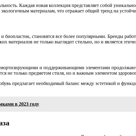
нальность. Каждая новая коллекция представляет собой уникаль
я экологичным материалам, что отражает общий тренд на устойч
ь и биопластик, становятся все более популярными. Бренды рабо
аких материалов не только выглядит стильно, но и является эти
 амортизирующими и поддерживающими элементами продолжают н
ится не только предметом стиля, но и важным элементом здорово
обувь предлагает необходимый баланс между эстетикой и функци
ками в 2023 году
аза