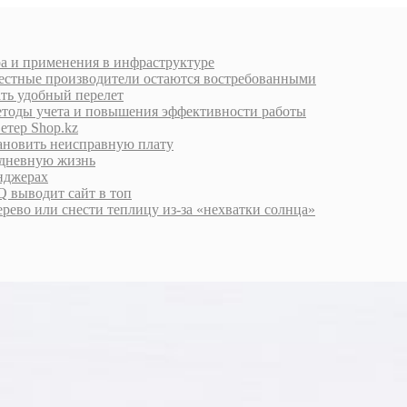
ра и применения в инфраструктуре
естные производители остаются востребованными
ать удобный перелет
етоды учета и повышения эффективности работы
етер Shop.kz
тановить неисправную плату
едневную жизнь
енджерах
 выводит сайт в топ
дерево или снести теплицу из-за «нехватки солнца»