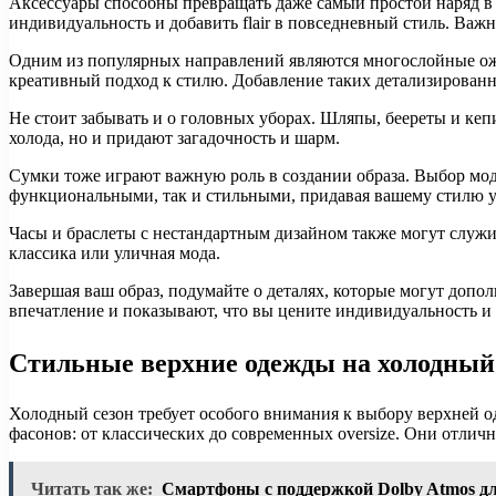
Аксессуары способны превращать даже самый простой наряд 
индивидуальность и добавить flair в повседневный стиль. Важ
Одним из популярных направлений являются многослойные оже
креативный подход к стилю. Добавление таких детализирован
Не стоит забывать и о головных уборах. Шляпы, беереты и ке
холода, но и придают загадочность и шарм.
Сумки тоже играют важную роль в создании образа. Выбор мод
функциональными, так и стильными, придавая вашему стилю у
Часы и браслеты с нестандартным дизайном также могут служит
классика или уличная мода.
Завершая ваш образ, подумайте о деталях, которые могут допо
впечатление и показывают, что вы цените индивидуальность и
Стильные верхние одежды на холодный
Холодный сезон требует особого внимания к выбору верхней од
фасонов: от классических до современных oversize. Они отлич
Читать так же:
Смартфоны с поддержкой Dolby Atmos дл