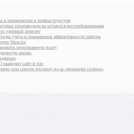
ра и применения в инфраструктуре
естные производители остаются востребованными
ать удобный перелет
етоды учета и повышения эффективности работы
етер Shop.kz
тановить неисправную плату
едневную жизнь
енджерах
 выводит сайт в топ
дерево или снести теплицу из-за «нехватки солнца»