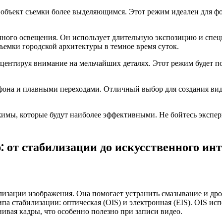
 объект съемки более выделяющимся. Этот режим идеален для фо
очного освещения. Он использует длительную экспозицию и спе
съемки городской архитектуры в темное время суток.
центируя внимание на мельчайших деталях. Этот режим будет по
фона и плавными переходами. Отличный выбор для создания ви
жимы, которые будут наиболее эффективными. Не бойтесь экспе
 от стабилизации до искусственного ин
лизации изображения. Она помогает устранить смазывание и др
а стабилизации: оптическая (OIS) и электронная (EIS). OIS ис
нивая кадры, что особенно полезно при записи видео.