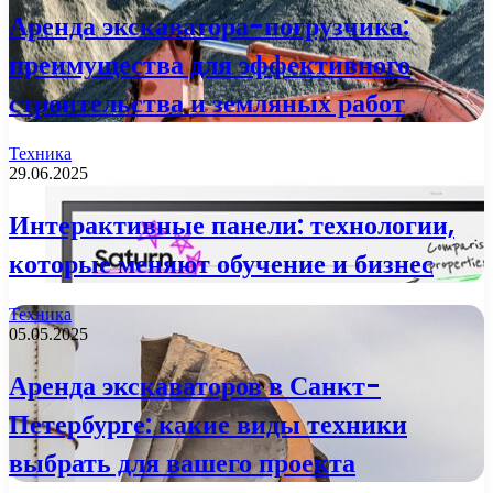
Аренда экскаватора-погрузчика:
преимущества для эффективного
строительства и земляных работ
Техника
29.06.2025
Интерактивные панели: технологии,
которые меняют обучение и бизнес
Техника
05.05.2025
Аренда экскаваторов в Санкт-
Петербурге: какие виды техники
выбрать для вашего проекта