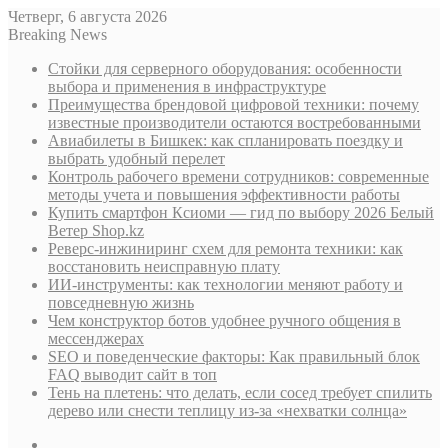
Четверг, 6 августа 2026
Breaking News
Стойки для серверного оборудования: особенности
выбора и применения в инфраструктуре
Преимущества брендовой цифровой техники: почему
известные производители остаются востребованными
Авиабилеты в Бишкек: как спланировать поездку и
выбрать удобный перелет
Контроль рабочего времени сотрудников: современные
методы учета и повышения эффективности работы
Купить смартфон Ксиоми — гид по выбору 2026 Белый
Ветер Shop.kz
Реверс-инжиниринг схем для ремонта техники: как
восстановить неисправную плату
ИИ-инструменты: как технологии меняют работу и
повседневную жизнь
Чем конструктор ботов удобнее ручного общения в
мессенджерах
SEO и поведенческие факторы: Как правильный блок
FAQ выводит сайт в топ
Тень на плетень: что делать, если сосед требует спилить
дерево или снести теплицу из-за «нехватки солнца»
Sidebar