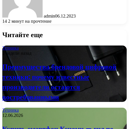
admin
06.12.2023
14
2 минут на прочтение
Читайте еще
Техника
2 недели назад
Преимущества брендовой цифровой
техники: почему известные
производители остаются
востребованными
Техника
12.06.2026
Купить смартфон Ксиоми — гид по