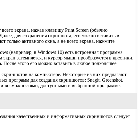
сего экрана, нажав клавишу Print Screen (обычно
Далее, для сохранения скриншота, его можно вставить в
т только активного окна, а не всего экрана, нажмите
ws (например, в Windows 10) есть встроенная программа
м экран затемняется, и курсор мыши преобразуется в крестики.
а. После этого его можно вставить в любое подходящее
 скриншотов на компьютере. Некоторые из них предлагают
х программ для создания скриншотов: Snagit, Greenshot,
и и возможностями, доступными в выбранной программе.
оздания качественных и информативных скриншотов следует