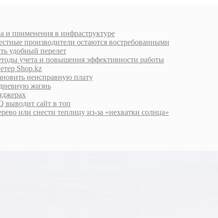
ра и применения в инфраструктуре
естные производители остаются востребованными
ать удобный перелет
етоды учета и повышения эффективности работы
етер Shop.kz
тановить неисправную плату
едневную жизнь
енджерах
 выводит сайт в топ
дерево или снести теплицу из-за «нехватки солнца»