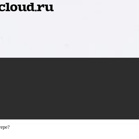
тере?