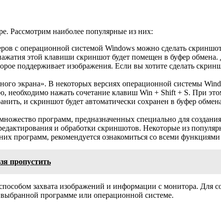
ре. Рассмотрим наиболее популярные из них:
еров с операционной системой Windows можно сделать скриншот в
нажатия этой клавиши скриншот будет помещен в буфер обмена. 
рое поддерживает изображения. Если вы хотите сделать скриншо
го экрана». В некоторых версиях операционной системы Windo
, необходимо нажать сочетание клавиш Win + Shift + S. При это
анить, и скриншот будет автоматически сохранен в буфер обмен
множество программ, предназначенных специально для создания
едактирования и обработки скриншотов. Некоторые из популярны
онних программ, рекомендуется ознакомиться со всеми функциям
зя пропустить
пособом захвата изображений и информации с монитора. Для с
 выбранной программе или операционной системе.