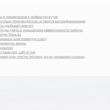
ра и применения в инфраструктуре
естные производители остаются востребованными
ать удобный перелет
етоды учета и повышения эффективности работы
етер Shop.kz
тановить неисправную плату
едневную жизнь
енджерах
 выводит сайт в топ
дерево или снести теплицу из-за «нехватки солнца»