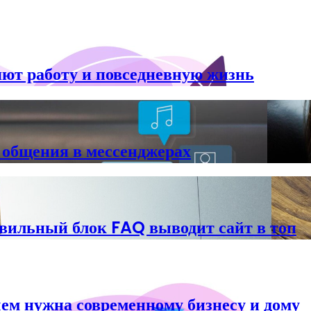
ют работу и повседневную жизнь
о общения в мессенджерах
вильный блок FAQ выводит сайт в топ
ачем нужна современному бизнесу и дому