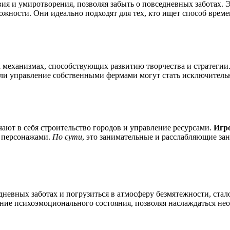
ия и умиротворения, позволяя забыть о повседневных заботах. 
ожности. Они идеально подходят для тех, кто ищет способ време
а механизмах, способствующих развитию творчества и стратеги
или управление собственными фермами могут стать исключитель
ают в себя строительство городов и управление ресурсами.
Игр
и персонажами.
По сути
, это занимательные и расслабляющие зан
едневных заботах и погрузиться в атмосферу безмятежности, ст
ние психоэмоционального состояния, позволяя наслаждаться 