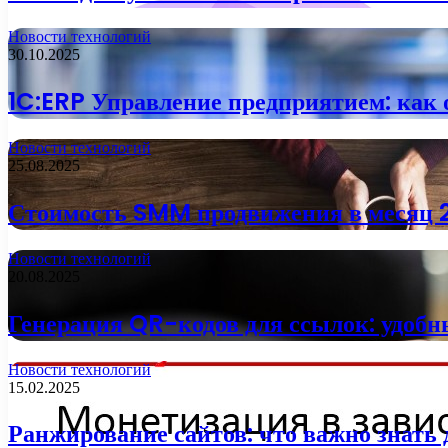
Новости технологий
30.10.2025
1C:ERP Управление предприятием: как
Новости технологий
25.08.2025
Стоимость SMM продвижения в месяц 
Новости технологий
20.08.2025
Генерация QR-кодов для ссылок: удобн
Новости технологий
15.02.2025
Ранжирование сайтов: что важно знать