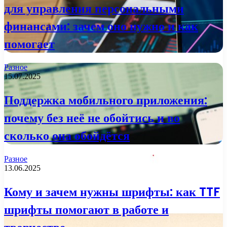
для управления персональными
финансами: зачем оно нужно и как
помогает
Разное
15.07.2025
Поддержка мобильного приложения:
почему без неё не обойтись и во
сколько она обойдётся
Разное
13.06.2025
Кому и зачем нужны шрифты: как TTF
шрифты помогают в работе и