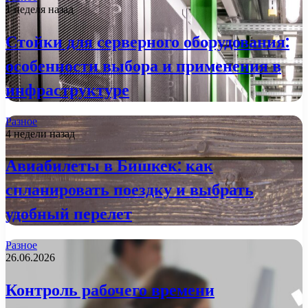
1 неделя назад
Стойки для серверного оборудования:
особенности выбора и применения в
инфраструктуре
Разное
4 недели назад
Авиабилеты в Бишкек: как
спланировать поездку и выбрать
удобный перелет
Разное
26.06.2026
Контроль рабочего времени