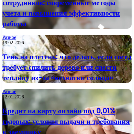
сотрудников: современные методы
учета и повышения эффективности
работы
Разное
19.02.2026
Тень на плетень: что делать, если сосед
требует спилить дерево или снести
теплицу из-за «нехватки солнца»
Разное
12.01.2026
Кредит на карту онлайн под 0,01%
годовых: условия выдачи и требования
к заемщику