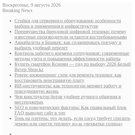
Воскресенье, 9 августа 2026
Breaking News
Стойки для серверного оборудования: особенности
выбора и применения в инфраструктуре
Преимущества брендовой цифровой техники: почему
известные производители остаются востребованными
Авиабилеты в Бишкек: как спланировать поездку и
выбрать удобный перелет
Контроль рабочего времени сотрудников: современные
методы учета и повышения эффективности работы
Купить смартфон Ксиоми — гид по выбору 2026 Белый
Ветер Shop.kz
Реверс-инжиниринг схем для ремонта техники: как
восстановить неисправную плату
ИИ-инструменты: как технологии меняют работу и
повседневную жизнь
Чем конструктор ботов удобнее ручного общения в
мессенджерах
SEO и поведенческие факторы: Как правильный блок
FAQ выводит сайт в топ
Тень на плетень: что делать, если сосед требует спилить
дерево или снести теплицу из-за «нехватки солнца»
Sidebar