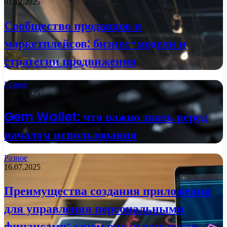
01.12.2025
Сообщество продавцов и
маркетплейсов: бизнес-модели и
стратегии продвижения
Разное
27.11.2025
Gem Wallet: что важно знать перед
началом использования
Разное
16.07.2025
Преимущества создания приложения
для управления персональными
финансами: зачем оно нужно и как