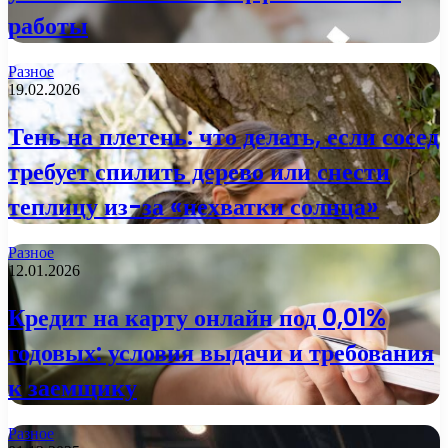
работы
Разное
19.02.2026
Тень на плетень: что делать, если сосед
требует спилить дерево или снести
теплицу из-за «нехватки солнца»
Разное
12.01.2026
Кредит на карту онлайн под 0,01%
годовых: условия выдачи и требования
к заемщику
Разное