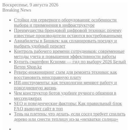
Воскресенье, 9 августа 2026
Breaking News
Стойки для серверного оборудования: особенности
выбора и применения в инфраструктуре
Преимущества брендовой цифровой техники: почему
известные производители остаются востребованными
Авиабилеты в Бишкек: как спланировать поездку и
выбрать удобный перелет
Контроль рабочего времени сотрудников: современные
методы учета и повышения эффективности работы
Купить смартфон Ксиоми — гид по выбору 2026 Белый
Ветер Shop.kz
Реверс-инжиниринг схем для ремонта техники: как
восстановить неисправную плату
ИИ-инструменты: как технологии меняют работу и
повседневную жизнь
Чем конструктор ботов удобнее ручного общения в
мессенджерах
SEO и поведенческие факторы: Как правильный блок
FAQ выводит сайт в топ
Тень на плетень: что делать, если сосед требует спилить
дерево или снести теплицу из-за «нехватки солнца»
Sidebar