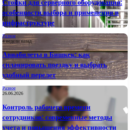
Стойки для серверного оборудования:
особенности выбора и применения в
инфраструктуре
Разное
4 недели назад
Авиабилеты в Бишкек: как
спланировать поездку и выбрать
удобный перелет
Разное
26.06.2026
Контроль рабочего времени
сотрудников: современные методы
учета и повышения эффективности