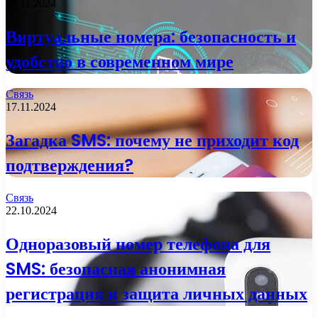
24.11.2024
Виртуальные номера: безопасность и
удобство в современном мире
Связь
17.11.2024
Загадка SMS: почему не приходит код
подтверждения?
Связь
22.10.2024
Одноразовый номер телефона для
SMS: безопасная анонимная
регистрация и защита личных данных