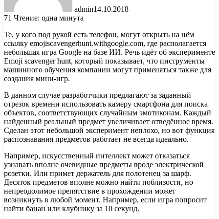
admin
14.10.2018
71
Чтение: одна минута
Те, у кого под рукой есть телефон, могут открыть на нём
ссылку emojiscavengerhunt.withgoogle.com, где располагается
небольшая игра Google на базе ИИ. Речь идёт об эксперименте
Emoji scavenger hunt, который показывает, что инструменты
машинного обучения компании могут применяться также для
создания мини-игр.
В данном случае разработчики предлагают за заданный
отрезок времени использовать камеру смартфона для поиска
объектов, соответствующих случайным эмотиконам. Каждый
найденный реальный предмет увеличивает отведённое время.
Сделан этот небольшой эксперимент неплохо, но вот функция
распознавания предметов работает не всегда идеально.
Например, искусственный интеллект может отказаться
узнавать вполне очевидные предметы вроде электрической
розетки. Или примет держатель для полотенец за шарф.
Десяток предметов вполне можно найти поблизости, но
непреодолимое препятствие в прохождении может
возникнуть в любой момент. Например, если игра попросит
найти банан или клубнику за 10 секунд.