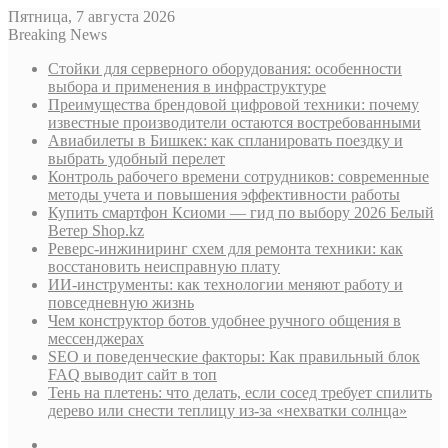
Пятница, 7 августа 2026
Breaking News
Стойки для серверного оборудования: особенности
выбора и применения в инфраструктуре
Преимущества брендовой цифровой техники: почему
известные производители остаются востребованными
Авиабилеты в Бишкек: как спланировать поездку и
выбрать удобный перелет
Контроль рабочего времени сотрудников: современные
методы учета и повышения эффективности работы
Купить смартфон Ксиоми — гид по выбору 2026 Белый
Ветер Shop.kz
Реверс-инжиниринг схем для ремонта техники: как
восстановить неисправную плату
ИИ-инструменты: как технологии меняют работу и
повседневную жизнь
Чем конструктор ботов удобнее ручного общения в
мессенджерах
SEO и поведенческие факторы: Как правильный блок
FAQ выводит сайт в топ
Тень на плетень: что делать, если сосед требует спилить
дерево или снести теплицу из-за «нехватки солнца»
Sidebar