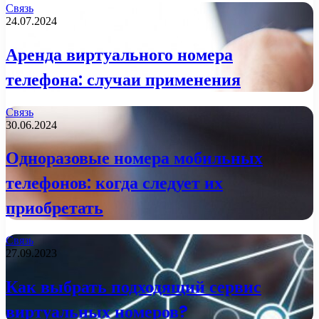
Связь
24.07.2024
Аренда виртуального номера
телефона: случаи применения
Связь
30.06.2024
Одноразовые номера мобильных
телефонов: когда следует их
приобретать
Связь
27.09.2023
Как выбрать подходящий сервис
виртуальных номеров?