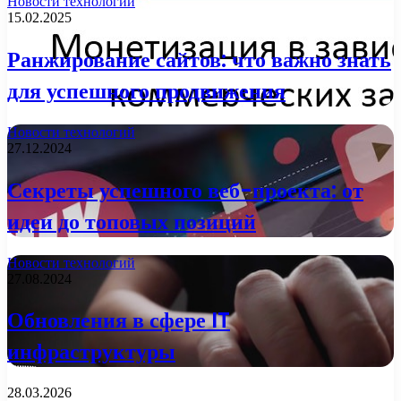
Новости технологий
15.02.2025
Ранжирование сайтов: что важно знать
для успешного продвижения
Новости технологий
27.12.2024
Секреты успешного веб-проекта: от
идеи до топовых позиций
Новости технологий
27.08.2024
Обновления в сфере IT
инфраструктуры
28.03.2026