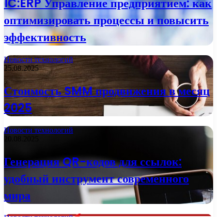
1C:ERP Управление предприятием: как
оптимизировать процессы и повысить
эффективность
Новости технологий
25.08.2025
Стоимость SMM продвижения в месяц
2025
Новости технологий
20.08.2025
Генерация QR-кодов для ссылок:
удобный инструмент современного
мира