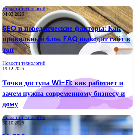
Новости технологий
04.03.2026
SEO и поведенческие факторы: Как
правильный блок FAQ выводит сайт в
топ
Новости технологий
19.12.2025
Точка доступа Wi-Fi: как работает и
зачем нужна современному бизнесу и
дому
Новости технологий
30.10.2025