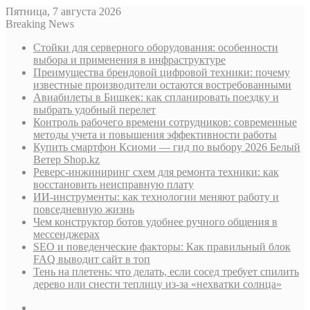
Пятница, 7 августа 2026
Breaking News
Стойки для серверного оборудования: особенности
выбора и применения в инфраструктуре
Преимущества брендовой цифровой техники: почему
известные производители остаются востребованными
Авиабилеты в Бишкек: как спланировать поездку и
выбрать удобный перелет
Контроль рабочего времени сотрудников: современные
методы учета и повышения эффективности работы
Купить смартфон Ксиоми — гид по выбору 2026 Белый
Ветер Shop.kz
Реверс-инжиниринг схем для ремонта техники: как
восстановить неисправную плату
ИИ-инструменты: как технологии меняют работу и
повседневную жизнь
Чем конструктор ботов удобнее ручного общения в
мессенджерах
SEO и поведенческие факторы: Как правильный блок
FAQ выводит сайт в топ
Тень на плетень: что делать, если сосед требует спилить
дерево или снести теплицу из-за «нехватки солнца»
Sidebar