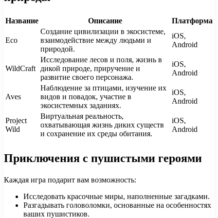
Название
Описание
Платформа
Создание цивилизации в экосистеме,
iOS,
Eco
взаимодействие между людьми и
Android
природой.
Исследование лесов и поля, жизнь в
iOS,
WildCraft
дикой природе, приручение и
Android
развитие своего персонажа.
Наблюдение за птицами, изучение их
iOS,
Aves
видов и повадок, участие в
Android
экосистемных заданиях.
Виртуальная реальность,
Project
iOS,
охватывающая жизнь диких существ
Wild
Android
и сохранение их среды обитания.
Приключения с пушистыми героями
Каждая игра подарит вам возможность:
Исследовать красочные миры, наполненные загадками.
Разгадывать головоломки, основанные на особенностях
ваших пушистиков.