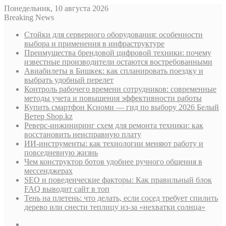
Понедельник, 10 августа 2026
Breaking News
Стойки для серверного оборудования: особенности
выбора и применения в инфраструктуре
Преимущества брендовой цифровой техники: почему
известные производители остаются востребованными
Авиабилеты в Бишкек: как спланировать поездку и
выбрать удобный перелет
Контроль рабочего времени сотрудников: современные
методы учета и повышения эффективности работы
Купить смартфон Ксиоми — гид по выбору 2026 Белый
Ветер Shop.kz
Реверс-инжиниринг схем для ремонта техники: как
восстановить неисправную плату
ИИ-инструменты: как технологии меняют работу и
повседневную жизнь
Чем конструктор ботов удобнее ручного общения в
мессенджерах
SEO и поведенческие факторы: Как правильный блок
FAQ выводит сайт в топ
Тень на плетень: что делать, если сосед требует спилить
дерево или снести теплицу из-за «нехватки солнца»
Sidebar