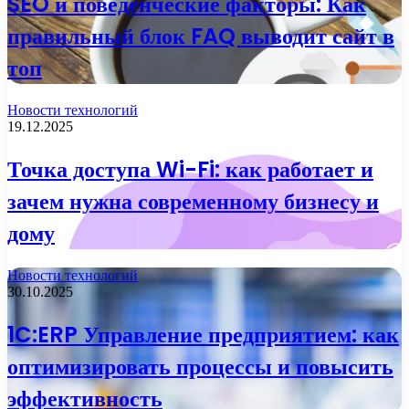
SEO и поведенческие факторы: Как
правильный блок FAQ выводит сайт в
топ
Новости технологий
19.12.2025
Точка доступа Wi-Fi: как работает и
зачем нужна современному бизнесу и
дому
Новости технологий
30.10.2025
1C:ERP Управление предприятием: как
оптимизировать процессы и повысить
эффективность