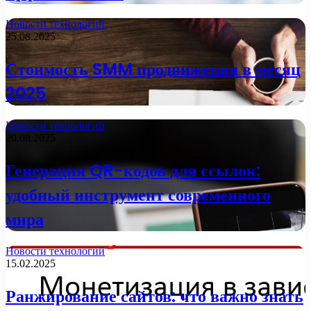
Новости технологий
25.08.2025
Стоимость SMM продвижения в месяц
2025
Новости технологий
20.08.2025
Генерация QR-кодов для ссылок:
удобный инструмент современного
мира
Новости технологий
15.02.2025
Ранжирование сайтов: что важно знать