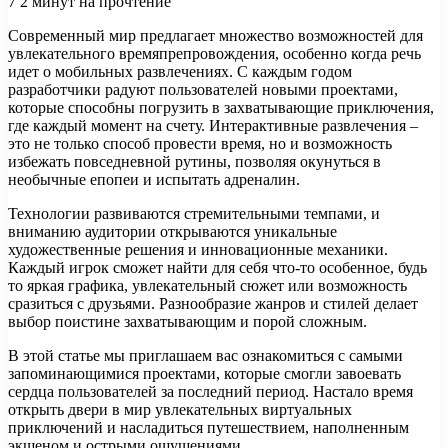
7
2 минут на прочтение
Современный мир предлагает множество возможностей для
увлекательного времяпрепровождения, особенно когда речь
идет о мобильных развлечениях. С каждым годом
разработчики радуют пользователей новыми проектами,
которые способны погрузить в захватывающие приключения,
где каждый момент на счету. Интерактивные развлечения –
это не только способ провести время, но и возможность
избежать повседневной рутины, позволяя окунуться в
необычные епопеи и испытать адреналин.
Технологии развиваются стремительными темпами, и
вниманию аудитории открываются уникальные
художественные решения и инновационные механики.
Каждый игрок сможет найти для себя что-то особенное, будь
то яркая графика, увлекательный сюжет или возможность
сразиться с друзьями. Разнообразие жанров и стилей делает
выбор поистине захватывающим и порой сложным.
В этой статье мы приглашаем вас ознакомиться с самыми
запоминающимися проектами, которые смогли завоевать
сердца пользователей за последний период. Настало время
открыть двери в мир увлекательных виртуальных
приключений и насладиться путешествием, наполненным
экшеном и острыми ощущениями.