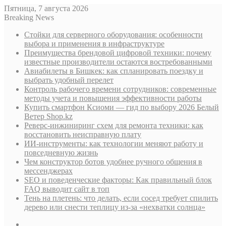
Пятница, 7 августа 2026
Breaking News
Стойки для серверного оборудования: особенности
выбора и применения в инфраструктуре
Преимущества брендовой цифровой техники: почему
известные производители остаются востребованными
Авиабилеты в Бишкек: как спланировать поездку и
выбрать удобный перелет
Контроль рабочего времени сотрудников: современные
методы учета и повышения эффективности работы
Купить смартфон Ксиоми — гид по выбору 2026 Белый
Ветер Shop.kz
Реверс-инжиниринг схем для ремонта техники: как
восстановить неисправную плату
ИИ-инструменты: как технологии меняют работу и
повседневную жизнь
Чем конструктор ботов удобнее ручного общения в
мессенджерах
SEO и поведенческие факторы: Как правильный блок
FAQ выводит сайт в топ
Тень на плетень: что делать, если сосед требует спилить
дерево или снести теплицу из-за «нехватки солнца»
Sidebar