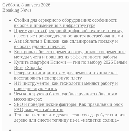
Суббота, 8 августа 2026
Breaking News
Стойки для серверного оборудования: особенности
выбора и применения в инфраструктуре
Преимущества брендовой цифровой техники: почему
известные производители остаются востребованными
Авиабилеты в Бишкек: как спланировать поездку и
выбрать удобный перелет
Контроль рабочего времени сотрудников: современные
методы учета и повышения эффективности работы
Купить смартфон Ксиоми — гид по выбору 2026 Белый
Ветер Shop.kz
Реверс-инжиниринг схем для ремонта техники: как
восстановить неисправную плату
ИИ-инструменты: как технологии меняют работу и
повседневную жизнь
Чем конструктор ботов удобнее ручного общения в
мессенджерах
SEO и поведенческие факторы: Как правильный блок
FAQ выводит сайт в топ
Тень на плетень: что делать, если сосед требует спилить
дерево или снести теплицу из-за «нехватки солнца»
Sidebar