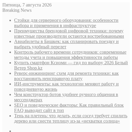
Пятница, 7 августа 2026
Breaking News
Стойки для серверного оборудования: особенности
выбора и применения в инфраструктуре
Преимущества брендовой цифровой техники: почему
известные производители остаются востребованными
Авиабилеты в Бишкек: как спланировать поездку и
выбрать удобный перелет
Контроль рабочего времени сотрудников: современные
методы учета и повышения эффективности работы
Купить смартфон Ксиоми — гид по выбору 2026 Белый
Ветер Shop.kz
Реверс-инжиниринг схем для ремонта техники: как
восстановить неисправную плату
ИИ-инструменты: как технологии меняют работу и
повседневную жизнь
Чем конструктор ботов удобнее ручного общения в
мессенджерах
SEO и поведенческие факторы: Как правильный блок
FAQ выводит сайт в топ
Тень на плетень: что делать, если сосед требует спилить
дерево или снести теплицу из-за «нехватки солнца»
Sidebar