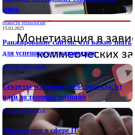
мира
Новости технологий
15.02.2025
Ранжирование сайтов: что важно знать
для успешного продвижения
Новости технологий
27.12.2024
Секреты успешного веб-проекта: от
идеи до топовых позиций
Новости технологий
27.08.2024
Обновления в сфере IT