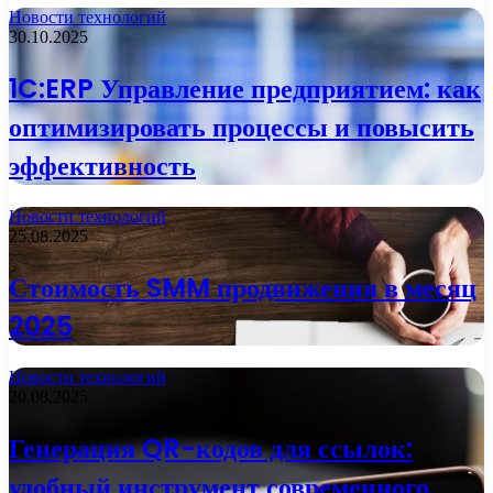
Новости технологий
30.10.2025
1C:ERP Управление предприятием: как
оптимизировать процессы и повысить
эффективность
Новости технологий
25.08.2025
Стоимость SMM продвижения в месяц
2025
Новости технологий
20.08.2025
Генерация QR-кодов для ссылок:
удобный инструмент современного