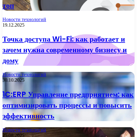
топ
Новости технологий
19.12.2025
Точка доступа Wi-Fi: как работает и
зачем нужна современному бизнесу и
дому
Новости технологий
30.10.2025
1C:ERP Управление предприятием: как
оптимизировать процессы и повысить
эффективность
Новости технологий
25.08.2025