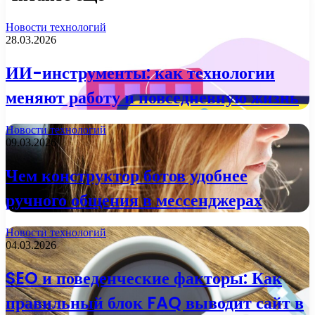
Новости технологий
28.03.2026
ИИ-инструменты: как технологии
меняют работу и повседневную жизнь
Новости технологий
09.03.2026
Чем конструктор ботов удобнее
ручного общения в мессенджерах
Новости технологий
04.03.2026
SEO и поведенческие факторы: Как
правильный блок FAQ выводит сайт в