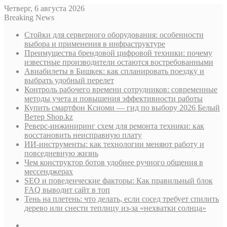
Четверг, 6 августа 2026
Breaking News
Стойки для серверного оборудования: особенности
выбора и применения в инфраструктуре
Преимущества брендовой цифровой техники: почему
известные производители остаются востребованными
Авиабилеты в Бишкек: как спланировать поездку и
выбрать удобный перелет
Контроль рабочего времени сотрудников: современные
методы учета и повышения эффективности работы
Купить смартфон Ксиоми — гид по выбору 2026 Белый
Ветер Shop.kz
Реверс-инжиниринг схем для ремонта техники: как
восстановить неисправную плату
ИИ-инструменты: как технологии меняют работу и
повседневную жизнь
Чем конструктор ботов удобнее ручного общения в
мессенджерах
SEO и поведенческие факторы: Как правильный блок
FAQ выводит сайт в топ
Тень на плетень: что делать, если сосед требует спилить
дерево или снести теплицу из-за «нехватки солнца»
Sidebar