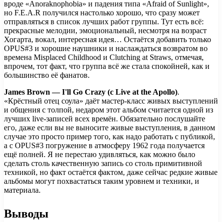
вроде «Anoraknophobia» и падения типа «Afraid of Sunlight»,
но F.E.A.R получился настолько хорошо, что сразу может
отправляться в список лучших работ группы. Тут есть всё:
прекрасные мелодии, эмоциональный, несмотря на возраст
Хогарта, вокал, интересная идея… Остаётся добавить только
OPUS#3 и хорошие наушники и наслаждаться возвратом во
времена Misplaced Childhood и Clutching at Straws, отмечая,
впрочем, тот факт, что группа всё же стала спокойней, как и
большинство её фанатов.
James Brown — I'll Go Crazy (с Live at the Apollo)
.
«Крёстный отец соула» даёт мастер-класс живых выступлений
и общения с толпой, недаром этот альбом считается одной из
лучших live-записей всех времён. Обязательно послушайте
его, даже если вы не выносите живые выступления, в данном
случае это просто пример того, как надо работать с публикой,
а с OPUS#3 погружение в атмосферу 1962 года получается
ещё полней. Я не перестаю удивляться, как можно было
сделать столь качественную запись со столь примитивной
техникой, но факт остаётся фактом, даже сейчас редкие живые
альбомы могут похвастаться таким уровнем и техники, и
материала.
Выводы