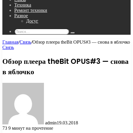
Техника
Ремонт техники
Разное
Досуг
Поиск...
Главная
/
Связь
/
Обзор плеера theBit OPUS#3 — снова в яблочко
Связь
Обзор плеера theBit OPUS#3 — снова
в яблочко
admin
19.03.2018
73
9 минут на прочтение