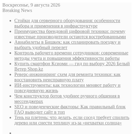
Воскресенье, 9 августа 2026
Breaking News
Стойки для серверного оборудования: особенности
выбора и применения в инфраструктуре
Преимущества брендовой цифровой техники: почему
известные производители остаются востребованными
Авиабилеты в Бишкек: как спланировать поездку и
выбрать удобный перелет
Контроль рабочего времени сотрудников: современные
методы учета и повышения эффективности работы
Купить смартфон Ксиоми — гид по выбору 2026 Белый
Ветер Shop.kz
Реверс-инжиниринг схем для ремонта техники: как
восстановить неисправную плату
ИИ-инструменты: как технологии меняют работу и
повседневную жизнь
Чем конструктор ботов удобнее ручного общения в
мессенджерах
SEO и поведенческие факторы: Как правильный блок
FAQ выводит сайт в топ
Тень на плетень: что делать, если сосед требует спилить
дерево или снести теплицу из-за «нехватки солнца»
Sidebar