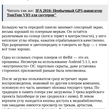
Читать так же:
IFA 2016: Необычный GPS-навигатор
TomTom VIO для скутеров"
Большую часть передней панели занимает сенсорный экран,
весьма хороший по плеерным меркам. Он остаётся
различимым на солнце (хотя и теряет в контрастности), у него
неплохие углы обзора, нажатия отрабатываются качественно.
Про разрешение и цветопередачу и говорить не буду — с этим
всё тоже хорошо.
Одна из сильных сторон плееров от theBit — это их
прошивка. Несмотря на использование Android 5.1.1, все
«внутренности» ОС тщательно скрыты, даже установка
сторонних приложений раньше была невозможна.
После загрузки пользователя сразу встречает экран
воспроизведения, знакомый по другим плеерам компании,
основную его часть занимает обложка текущего трека. По
традиции в память плеера уже загружены 3 трека корейского
проекта Jazzotheque (я уже сроднился с ними). В левом
верхнем углу находится кнопка доступа к медиабиблиотеке,
там ожидаемо имеются просмотр по трекам, артистам,