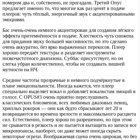
номером два и, собственно, не прогадали. Третий Опус
предлагает именно то, что многие как раз ценят в подаче
плееров: чуть тёплый, энергичный звук с акцентированными
эмоциями.
Бас очень-очень немного акцентирован для создания лёгкого
эффекта притемнённости в подаче. Хлесткость чуть снижена
для придания звуку большей массивности, но это сделано
очень аккуратно, без ярко выраженных перекосов. Плеер
хорошо передаёт текстуры и разделяет инструменты
низкочастотного диапазона. Суббас присутствует, но он
слегка убран количественно, чтобы не создавать лишней
мутности на НЧ.
Средние частоты прозрачные и немного подчёркнутые в
плане эмоциональности. Иногда кажется, что плеер
специально выделяет вокал и добавляет вокалистам эмоций в
голосе. С OPUS#3 очень приятно переслушивать
классических блюзменов, всех любимых джазовых певиц,
хриплых рокеров — они как будто сбрасывают лет 20 и
возвращаются во времена зрелости и максимального расцвета
сил. Естественно, плеер хорош по разрешению, но при этом
не срывается в резкость и не пытается вытащить из записи все
микронюансы, наоборот, он даже может иногда скрыть
некоторые огрехи. Воображаемая сцена очень широкая, но без