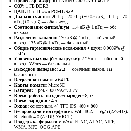
Процессор:
4-ядерный ARM Cortex-A9 1.4GHz
ОЗУ:
1 ГБ DDR3
ЦАП:
Burr-Brown PCM1792A
Диапазон частот:
20 Гц – 20 кГц (±0,026 дБ), 10 Гц – 70
кГц (±0,3 дБ) — оба выхода
Соотношение сигнал/шум:
114 дБ @ 1 кГц — оба
выхода
Разделение каналов:
130 дБ @ 1 кГц — обычный
выход, 135 дБ @ 1 кГц — балансный
Общие гармонические искажения + шум:
0,0009% @
1 кГц
Уровень выхода (без нагрузки):
2.5Vrms — обычный
выход, 3Vrms — балансный
Выходной импеданс:
2Ω — обычный выход, 1Ω —
балансный
Встроенная память:
64 ГБ
Карты памяти:
MicroSD
Батарея:
li-pol, 4000 мА/ч, 3.7V
Время работы на одном заряде:
~8,5 ч
Время зарядки:
~4 ч
Экран:
сенсорный, 4″ TFT IPS, 480 × 800
Беспроводные интерфейсы:
WiFi 802.11 b/g/n (2.4GHz),
Bluetooth 4.0 (A2DP, AVRCP)
Поддержка форматов:
WAV, FLAC, ALAC, AIFF,
WMA, MP3, OGG,APE