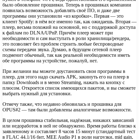
было обновление прошивки. Теперь в прошивках компании
появилась возможность добавлять своё ПО, и даже две
программы они установили «из коробки». Первая — это
клиент Spotify: в нём все именно так, как ожидаешь. Вторая —
плеер, весьма похожий на основной, но с поддержкой доступа
к файлам по DLNA/UPnP. Причём плеер может при
необходимости и сам выступать в роли хранилища/рендера,
это позволяет без проблем строить любые беспроводные
схемы передачи звука. Думаю, в будущем сетевой плеер
подменит обычный, так как реальной необходимости иметь
обе программы на устройстве, пожалуй, нет.
При желании вы можете доустановить свои программы в
плеер, для этого надо скачать APK, закинуть его на плеер в
папку Downloads и в меню Streaming, нажать на кнопку с
плюсом. Откроется список имеющихся пакетов, и вы сможете
выбрать нужный для установки.
Отмечу также, что недавно обновилась и прошивка для
OPUS#2 — там были добавлены аналогичные возможности.
В целом прошивка стабильная, надёжная, никаких зависаний
или недоработок в ней не обнаружено. Время работы близко к
заявленному и составляет 8 часов 15 минут (стандартный тест
в FLAC 44.1/16 бит, MEE Audio P1 в роли нагрузки, mid gain,