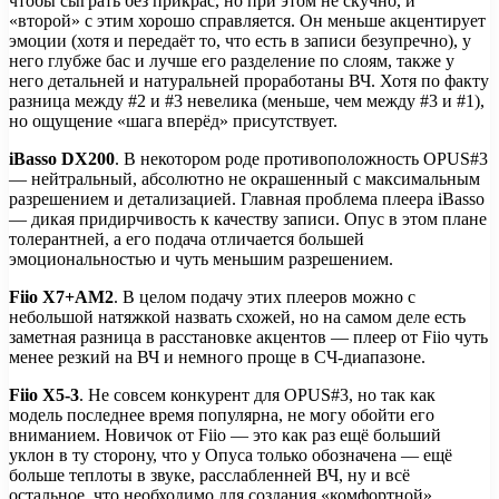
чтобы сыграть без прикрас, но при этом не скучно, и
«второй» с этим хорошо справляется. Он меньше акцентирует
эмоции (хотя и передаёт то, что есть в записи безупречно), у
него глубже бас и лучше его разделение по слоям, также у
него детальней и натуральней проработаны ВЧ. Хотя по факту
разница между #2 и #3 невелика (меньше, чем между #3 и #1),
но ощущение «шага вперёд» присутствует.
iBasso DX200
. В некотором роде противоположность OPUS#3
— нейтральный, абсолютно не окрашенный с максимальным
разрешением и детализацией. Главная проблема плеера iBasso
— дикая придирчивость к качеству записи. Опус в этом плане
толерантней, а его подача отличается большей
эмоциональностью и чуть меньшим разрешением.
Fiio X7+AM2
. В целом подачу этих плееров можно с
небольшой натяжкой назвать схожей, но на самом деле есть
заметная разница в расстановке акцентов — плеер от Fiio чуть
менее резкий на ВЧ и немного проще в СЧ-диапазоне.
Fiio X5-3
. Не совсем конкурент для OPUS#3, но так как
модель последнее время популярна, не могу обойти его
вниманием. Новичок от Fiio — это как раз ещё больший
уклон в ту сторону, что у Опуса только обозначена — ещё
больше теплоты в звуке, расслабленней ВЧ, ну и всё
остальное, что необходимо для создания «комфортной»