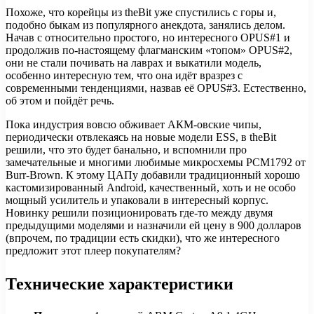
Похоже, что корейцы из theBit уже спустились с горы и,
подобно быкам из популярного анекдота, занялись делом.
Начав с относительно простого, но интересного OPUS#1 и
продолжив по-настоящему флагманским «топом» OPUS#2,
они не стали почивать на лаврах и выкатили модель,
особенно
интересную тем, что она идёт вразрез с
современными тенденциями, назвав её OPUS#3. Естественно,
об этом и пойдёт речь.
Пока индустрия вовсю обживает АКМ-овские чипы,
периодически отвлекаясь на новые модели ESS, в theBit
решили, что это будет банально, и вспомнили про
замечательные и многими любимые микросхемы PCM1792 от
Burr-Brown. К этому ЦАПу добавили традиционный хорошо
кастомизированный Android, качественный, хоть и не особо
мощный усилитель и упаковали в интересный корпус.
Новинку решили позиционировать где-то между двумя
предыдущими моделями и назначили ей цену в 900 долларов
(впрочем, по традиции есть скидки), что же интересного
предложит этот плеер покупателям?
Технические характеристики