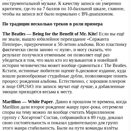
инструментальной музыке. К качеству записи он умеренно
критичен, где-то на 7 баллов по 10-балльной шкале, главное,
чтобы на записи всё было нормально с ВЧ-диапазоном.
По традиции несколько треков в роли примера
The Beatles — Being for the Benefit of Mr. Kite!
Если вы ещё
не знали, вышло юбилейное переиздание «Сержанта
Пеппера», приуроченное к 50-летию альбома. Всю пластинку
фактически свели заново «с нуля», и могу сказать, что
результат получился отменным: он позволяет ещё раз
убедиться в том, что мало кто из музыкантов в новейшей
истории человечества может вообще сравниться с The Beatles.
Кстати, истинные любители оценят 6-дисковое издание, куда
вошли разнообразные студийные дубли, позволяющие понять
процесс рождения альбома. Естественно, с хорошим плеером
в лице OPUS#3 эти записи звучат ещё лучше, а добавленные
эмоции приходятся весьма к месту.
Marillion — White Paper
. Давно в прошлом те времена, когда
Marillion дали второе рождение жанру прог-рока, отгремели
споры на тему можно ли вообще считать Мариллионом
группу с Хогартом? Состав, собравшийся в 89 году, доказал
свою состоятельность и показал удивительную для групп
этого жанра стабильность. Были на пути команды взлёты