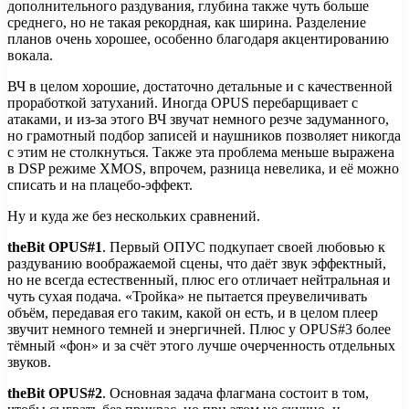
дополнительного раздувания, глубина также чуть больше
среднего, но не такая рекордная, как ширина. Разделение
планов очень хорошее, особенно благодаря акцентированию
вокала.
ВЧ в целом хорошие, достаточно детальные и с качественной
проработкой затуханий. Иногда OPUS перебарщивает с
атаками, и из-за этого ВЧ звучат немного резче задуманного,
но грамотный подбор записей и наушников позволяет никогда
с этим не столкнуться. Также эта проблема меньше выражена
в DSP режиме XMOS, впрочем, разница невелика, и её можно
списать и на плацебо-эффект.
Ну и куда же без нескольких сравнений.
theBit OPUS#1
. Первый ОПУС подкупает своей любовью к
раздуванию воображаемой сцены, что даёт звук эффектный,
но не всегда естественный, плюс его отличает нейтральная и
чуть сухая подача. «Тройка» не пытается преувеличивать
объём, передавая его таким, какой он есть, и в целом плеер
звучит немного темней и энергичней. Плюс у OPUS#3 более
тёмный «фон» и за счёт этого лучше очерченность отдельных
звуков.
theBit OPUS#2
. Основная задача флагмана состоит в том,