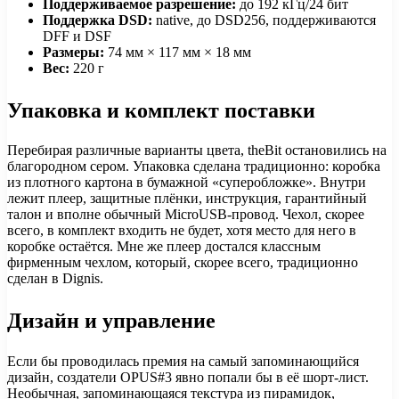
Поддерживаемое разрешение:
до 192 кГц/24 бит
Поддержка DSD:
native, до DSD256, поддерживаются
DFF и DSF
Размеры:
74 мм × 117 мм × 18 мм
Вес:
220 г
Упаковка и комплект поставки
Перебирая различные варианты цвета, theBit остановились на
благородном сером. Упаковка сделана традиционно: коробка
из плотного картона в бумажной «суперобложке». Внутри
лежит плеер, защитные плёнки, инструкция, гарантийный
талон и вполне обычный MicroUSB-провод. Чехол, скорее
всего, в комплект входить не будет, хотя место для него в
коробке остаётся. Мне же плеер достался классным
фирменным чехлом, который, скорее всего, традиционно
сделан в Dignis.
Дизайн и управление
Если бы проводилась премия на самый запоминающийся
дизайн, создатели OPUS#3 явно попали бы в её шорт-лист.
Необычная, запоминающаяся текстура из пирамидок,