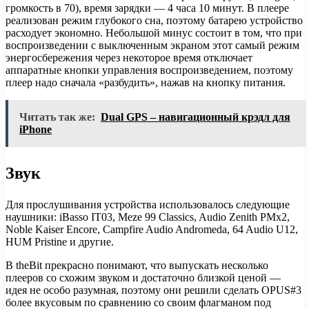
громкость в 70), время зарядки — 4 часа 10 минут. В плеере
реализован режим глубокого сна, поэтому батарею устройство
расходует экономно. Небольшой минус состоит в том, что при
воспроизведении с выключенным экраном этот самый режим
энергосбережения через некоторое время отключает
аппаратные кнопки управления воспроизведением, поэтому
плеер надо сначала «разбудить», нажав на кнопку питания.
Читать так же:
Dual GPS – навигационный крэдл для
iPhone
Звук
Для прослушивания устройства использовалось следующие
наушники: iBasso IT03, Meze 99 Classics, Audio Zenith PMx2,
Noble Kaiser Encore, Campfire Audio Andromeda, 64 Audio U12,
HUM Pristine и другие.
В theBit прекрасно понимают, что выпускать несколько
плееров со схожим звуком и достаточно близкой ценой —
идея не особо разумная, поэтому они решили сделать OPUS#3
более вкусовым по сравнению со своим флагманом под