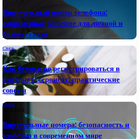
Виртуальный номер телефона:
современное решение для личной и
бизнес-связи
Связь
19.09.2025
Как безопасно регистрироваться в
интернет-сервисах: практические
советы
Связь
24.11.2024
Виртуальные номера: безопасность и
удобство в современном мире