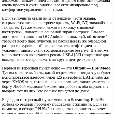
альбомам, папкам и плей-листам. В целом навигация сделана
очень просто и очень удобно, всё оптимизировано под
комфортное управление пальцами.
Если выполнить свайп вниз от верхней части экрана,
открывается шторка настроек: яркость, Wi-Fi, BT, эквалайзер и
так далее. Тут же можно, нажав на кнопку с иконкой
шестерёнки, попасть на основной экран настроек. Там всё
достаточно знакомо по ОС Android, и, пожалуй, объяснений
требуют всего пара пунктов, не рассказывать же очередной
раз про трёхуровневый переключатель коэффициента
усиления, таймер сна и воспроизведение без пауз. В этом же
меню настроек включается режим USB-ЦАП (подсказка: для
выхода из него надо нажать на круг в центре экрана).
Первый интересный пункт меню — это
Output — DSP Mode
.
Тут вы можете выбрать, какой из режимов вывода звука будет
использоваться плеером: через I2S интерфейс ЦАПа либо же
через XMOS чип, который, как вы помните, также имеется на
борту. Любой желающий может попробовать оба варианта и
выбрать тот из них, что больше придётся по душе.
Ещё один интересный пункт меню это
Streaming
. В theBit
эффектно решили проблему поддержки стриминга. Если вы
помните, в обзоре OPUS#2 я писал, что непонятно — зачем
нужен в телефоне Wi-Fi, ведь единственным его применением