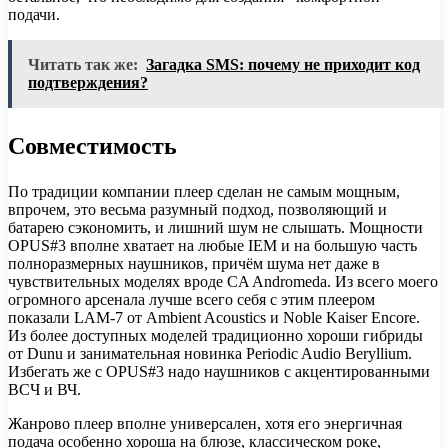
подачи.
Читать так же:
Загадка SMS: почему не приходит код
подтверждения?
Совместимость
По традиции компании плеер сделан не самым мощным,
впрочем, это весьма разумный подход, позволяющий и
батарею сэкономить, и лишний шум не слышать. Мощности
OPUS#3 вполне хватает на любые IEM и на большую часть
полноразмерных наушников, причём шума нет даже в
чувствительных моделях вроде CA Andromeda. Из всего моего
огромного арсенала лучше всего себя с этим плеером
показали LAM-7 от Ambient Acoustics и Noble Kaiser Encore.
Из более доступных моделей традиционно хороши гибриды
от Dunu и занимательная новинка Periodic Audio Beryllium.
Избегать же с OPUS#3 надо наушников с акцентированными
ВСЧ и ВЧ.
Жанрово плеер вполне универсален, хотя его энергичная
подача особенно хороша на блюзе, классическом роке,