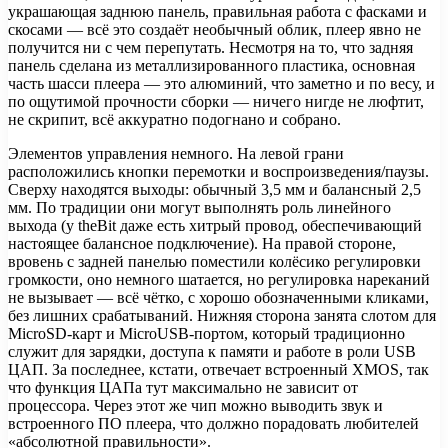
украшающая заднюю панель, правильная работа с фасками и
скосами — всё это создаёт необычный облик, плеер явно не
получится ни с чем перепутать. Несмотря на то, что задняя
панель сделана из металлизированного пластика, основная
часть шасси плеера — это алюминий, что заметно и по весу, и
по ощутимой прочности сборки — ничего нигде не люфтит,
не скрипит, всё аккуратно подогнано и собрано.
Элементов управления немного. На левой грани
расположились кнопки перемотки и воспроизведения/паузы.
Сверху находятся выходы: обычный 3,5 мм и балансный 2,5
мм. По традиции они могут выполнять роль линейного
выхода (у theBit даже есть хитрый провод, обеспечивающий
настоящее балансное подключение). На правой стороне,
вровень с задней панелью поместили колёсико регулировки
громкости, оно немного шатается, но регулировка нареканий
не вызывает — всё чётко, с хорошо обозначенными кликами,
без лишних срабатываний. Нижняя сторона занята слотом для
MicroSD-карт и MicroUSB-портом, который традиционно
служит для зарядки, доступа к памяти и работе в роли USB
ЦАП. За последнее, кстати, отвечает встроенный XMOS, так
что функция ЦАПа тут максимально не зависит от
процессора. Через этот же чип можно выводить звук и
встроенного ПО плеера, что должно порадовать любителей
«абсолютной правильности».