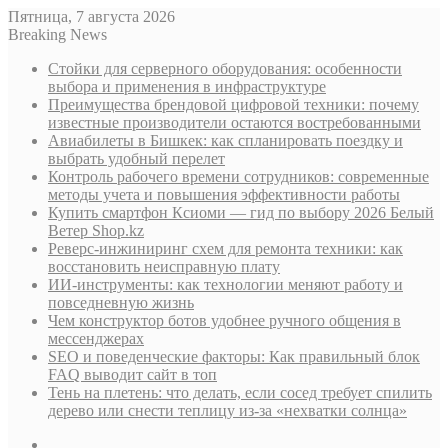
Пятница, 7 августа 2026
Breaking News
Стойки для серверного оборудования: особенности
выбора и применения в инфраструктуре
Преимущества брендовой цифровой техники: почему
известные производители остаются востребованными
Авиабилеты в Бишкек: как спланировать поездку и
выбрать удобный перелет
Контроль рабочего времени сотрудников: современные
методы учета и повышения эффективности работы
Купить смартфон Ксиоми — гид по выбору 2026 Белый
Ветер Shop.kz
Реверс-инжиниринг схем для ремонта техники: как
восстановить неисправную плату
ИИ-инструменты: как технологии меняют работу и
повседневную жизнь
Чем конструктор ботов удобнее ручного общения в
мессенджерах
SEO и поведенческие факторы: Как правильный блок
FAQ выводит сайт в топ
Тень на плетень: что делать, если сосед требует спилить
дерево или снести теплицу из-за «нехватки солнца»
Sidebar