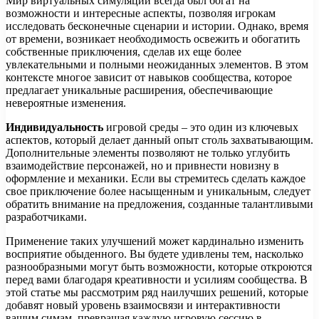
Мир виртуальных симуляций всегда был богат на
возможности и интересные аспекты, позволяя игрокам
исследовать бесконечные сценарии и истории. Однако, время
от времени, возникает необходимость освежить и обогатить
собственные приключения, сделав их еще более
увлекательными и полными неожиданных элементов. В этом
контексте многое зависит от навыков сообщества, которое
предлагает уникальные расширения, обеспечивающие
невероятные изменения.
Индивидуальность
игровой среды – это один из ключевых
аспектов, который делает данный опыт столь захватывающим.
Дополнительные элементы позволяют не только углубить
взаимодействие персонажей, но и привнести новизну в
оформление и механики. Если вы стремитесь сделать каждое
свое приключение более насыщенным и уникальным, следует
обратить внимание на предложения, созданные талантливыми
разработчиками.
Применение таких улучшений может кардинально изменить
восприятие обыденного. Вы будете удивлены тем, насколько
разнообразными могут быть возможности, которые откроются
перед вами благодаря креативности и усилиям сообщества. В
этой статье мы рассмотрим ряд наилучших решений, которые
добавят новый уровень взаимосвязи и интерактивности
вашим симам, превращая каждую игровую сессию в