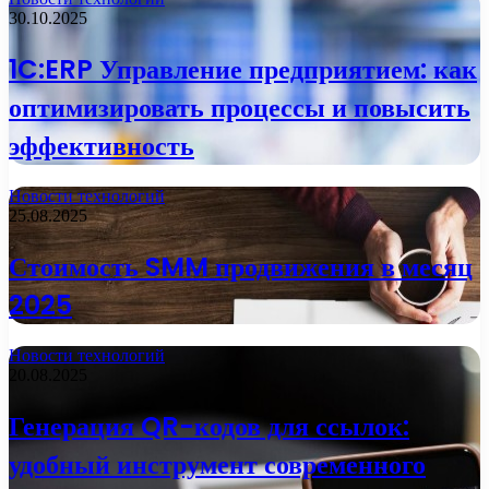
30.10.2025
1C:ERP Управление предприятием: как
оптимизировать процессы и повысить
эффективность
Новости технологий
25.08.2025
Стоимость SMM продвижения в месяц
2025
Новости технологий
20.08.2025
Генерация QR-кодов для ссылок:
удобный инструмент современного