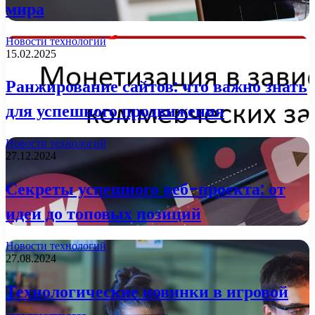
мира
Новости технологий
15.02.2025
Ранжирование сайтов: что важно знать
для успешного продвижения
Новости технологий
27.12.2024
Секреты успешного веб-проекта: от
идеи до топовых позиций
Новости технологий
27.08.2024
Технологические новинки в игровой