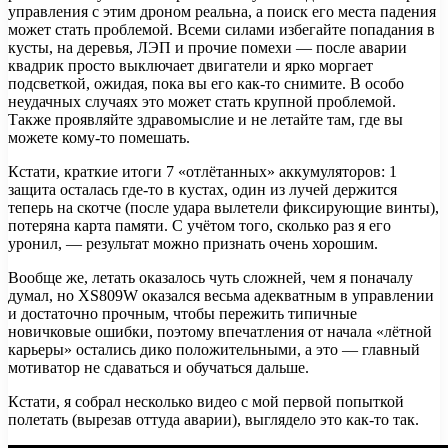
управления с этим дроном реальна, а поиск его места падения
может стать проблемой. Всеми силами избегайте попадания в
кусты, на деревья, ЛЭП и прочие помехи — после аварии
квадрик просто выключает двигатели и ярко моргает
подсветкой, ожидая, пока вы его как-то снимите. В особо
неудачных случаях это может стать крупной проблемой.
Также проявляйте здравомыслие и не летайте там, где вы
можете кому-то помешать.
Кстати, краткие итоги 7 «отлётанных» аккумуляторов: 1
защита осталась где-то в кустах, один из лучей держится
теперь на скотче (после удара вылетели фиксирующие винты),
потеряна карта памяти. С учётом того, сколько раз я его
уронил, — результат можно признать очень хорошим.
Вообще же, летать оказалось чуть сложней, чем я поначалу
думал, но XS809W оказался весьма адекватным в управлении
и достаточно прочным, чтобы пережить типичные
новичковые ошибки, поэтому впечатления от начала «лётной
карьеры» остались дико положительными, а это — главный
мотиватор не сдаваться и обучаться дальше.
Кстати, я собрал несколько видео с мой первой попыткой
полетать (вырезав оттуда аварии), выглядело это как-то так.