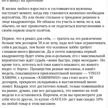
69
8 минут на прочтение
В жизни любого взрослого и состоявшегося мужчины
наступает момент, когда ему становится жизненно необходим
вертолётик. Ну или более стильное и трендовое решение в
лице квадрокоптера. Не обошла эта участь и меня, но я, как
обычно, не мог промолчать и не поделиться
впечатлениями о
своём первом опыте полётов.
Первое, что я решил для себя, — тратить на это развлечение
больше чем долларов 50 я не хочу, надо всё-таки ограничивать
себя в расходах, тем более что основное хобби требует
слишком много финансов. Да и почти наверняка первый
квадрокоптер будет очень рок-н-рольным, его с максимальной
вероятностью ждёт судьба «живи быстро, умри молодым». Но
кроме того, хотелось всё-таки какого-никакого, но живого
видео «с борта». Прошерстив разные магазины, я нашёл
модель, показавшуюся привлекательной внешне — VISUO
XS809W, с купоном «XS809HW03» она стоит всего 39
долларов, прекрасно укладываясь в выставленный мною
лимит. Квадрик этот достаточно новый, только появившийся
на рынке, думаю, уже все догадались, что именно на этой
модели я и остановился. Впрочем, если вы присмотрите для
себя что-то другое, то купон «SAVE10» даст вам скидку 10%
на любой товар в этом магазине.