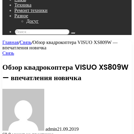
Техника
Ремонт техники
Разное
Досуг
Поиск...
Главная
/
Связь
/
Обзор квадрокоптера VISUO XS809W —
впечатления новичка
Связь
Обзор квадрокоптера VISUO XS809W
— впечатления новичка
admin
21.09.2019