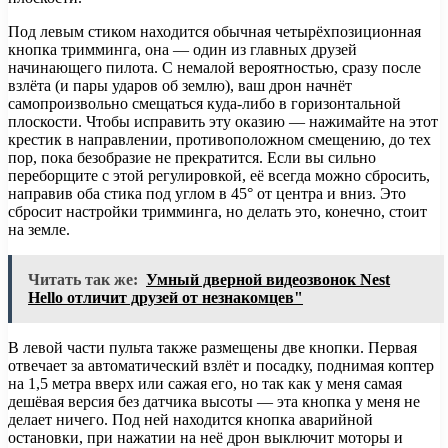
Под левым стиком находится обычная четырёхпозиционная
кнопка тримминга, она — один из главных друзей
начинающего пилота. С немалой вероятностью, сразу после
взлёта (и пары ударов об землю), ваш дрон начнёт
самопроизвольно смещаться куда-либо в горизонтальной
плоскости. Чтобы исправить эту оказию — нажимайте на этот
крестик в направлении, противоположном смещению, до тех
пор, пока безобразие не прекратится. Если вы сильно
переборщите с этой регулировкой, её всегда можно сбросить,
направив оба стика под углом в 45° от центра и вниз. Это
сбросит настройки тримминга, но делать это, конечно, стоит
на земле.
Читать так же:
Умный дверной видеозвонок Nest
Hello отличит друзей от незнакомцев"
В левой части пульта также размещены две кнопки. Первая
отвечает за автоматический взлёт и посадку, поднимая коптер
на 1,5 метра вверх или сажая его, но так как у меня самая
дешёвая версия без датчика высоты — эта кнопка у меня не
делает ничего. Под ней находится кнопка аварийной
остановки, при нажатии на неё дрон выключит моторы и