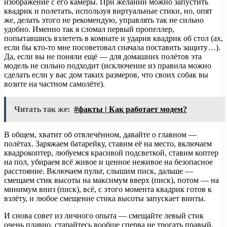
изображение с его камеры. При желании можно запустить
квадрик и полетать, используя виртуальные стики, но, опят
же, делать этого не рекомендую, управлять так не сильно
удобно. Именно так я сломал первый пропеллер,
попытавшись взлететь в комнате и ударив квадрик об стол (ах,
если бы кто-то мне посоветовал сначала поставить защиту…).
Да, если вы не поняли ещё — для домашних полётов эта
модель не сильно подходит (исключение из правила можно
сделать если у вас дом таких размеров, что своих собак вы
возите на частном самолёте).
Читать так же:
#факты | Как работает модем?
В общем, хватит об отвлечённом, давайте о главном —
полётах. Заряжаем батарейку, ставим её на место, включаем
квадрокоптер, любуемся красивой подсветкой, ставим коптер
на пол, убираем всё живое и ценное неживое на безопасное
расстояние. Включаем пульт, слышим писк, дальше —
смещаем стик высоты на максимум вверх (писк), потом — на
минимум вниз (писк), всё, с этого момента квадрик готов к
взлёту, и любое смещение стика высоты запускает винты.
И снова совет из личного опыта — смещайте левый стик
очень плавно, старайтесь вообще сперва не трогать правый,