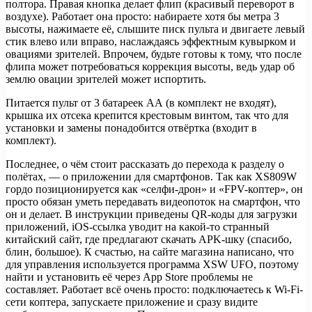
полтора. Правая кнопка делает флип (красивый переворот в
воздухе). Работает она просто: набираете хотя бы метра 3
высоты, нажимаете её, слышите писк пульта и двигаете левый
стик влево или вправо, наслаждаясь эффектным кувырком и
овациями зрителей. Впрочем, будьте готовы к тому, что после
флипа может потребоваться коррекция высоты, ведь удар об
землю овации зрителей может испортить.
Питается пульт от 3 батареек АА (в комплект не входят),
крышка их отсека крепится крестовым винтом, так что для
установки и замены понадобится отвёртка (входит в
комплект).
Последнее, о чём стоит рассказать до перехода к разделу о
полётах, — о приложении для смартфонов. Так как XS809W
гордо позиционируется как «селфи-дрон» и «FPV-коптер», он
просто обязан уметь передавать видеопоток на смартфон, что
он и делает. В инструкции приведены QR-коды для загрузки
приложений, iOS-ссылка уводит на какой-то странный
китайский сайт, где предлагают скачать APK-шку (спасибо,
блин, большое). К счастью, на сайте магазина написано, что
для управления используется программа XSW UFO, поэтому
найти и установить её через App Store проблемы не
составляет. Работает всё очень просто: подключаетесь к Wi-Fi-
сети коптера, запускаете приложение и сразу видите