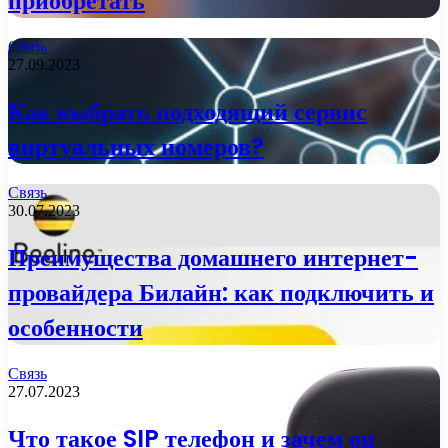
приобретать
Связь
27.09.2023
Как выбрать подходящий сервис
виртуальных номеров?
Связь
30.07.2023
Преимущества домашнего интернет-
провайдера Билайн: как подключить и
особенности
Связь
27.07.2023
Что такое SIP телефон и зачем он