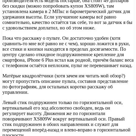
производителя есть модель постарше, она стоит 49 долларов
без скидки (можно попробовать купон XS809W), там
установлена камера в 2 МПкс и барометрический датчик для
удержания высоты. Если улучшение камеры всё равно
сомнительно, качество остаётся так себе, то вот за датчик я бы
с удовольствием доплатил, но об этом ниже.
Пока что расскажу о пульте. Он достаточно удобен (хотя
сравнить-то мне всё равно не с чем), хорошо ложится в руки,
все стики и кнопки находятся в пределах досягаемости. По
центру сделано откидное подпружиненное крепление для
смартфона, iPhone 6 Plus встал как родной, причём баланс веса
с телефоном остаётся неплохим, пульт не перевешивает назад.
Матёрые квадролётчики (хотя зачем им читать мой обзор?)
могут пропустить описание пульта, составив представление
по фотографиям, для остальных коротко расскажу об
управлении.
Левый стик подпружинен только по горизонтальной оси,
вертикальный его ход абсолютно свободен, ведь он
регулирует высоту. Движения же по горизонтали
поворачивают XS809W вокруг вертикальной оси. Правый
стик подпружинен в обоих направлениях и служит для
перемещений вперёд-назад и влево-вправо в горизонтальной
плоскости.