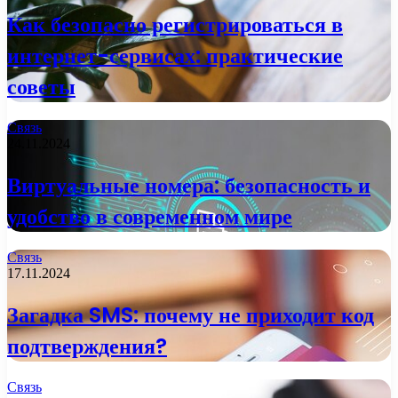
Как безопасно регистрироваться в
интернет-сервисах: практические
советы
Связь
24.11.2024
Виртуальные номера: безопасность и
удобство в современном мире
Связь
17.11.2024
Загадка SMS: почему не приходит код
подтверждения?
Связь