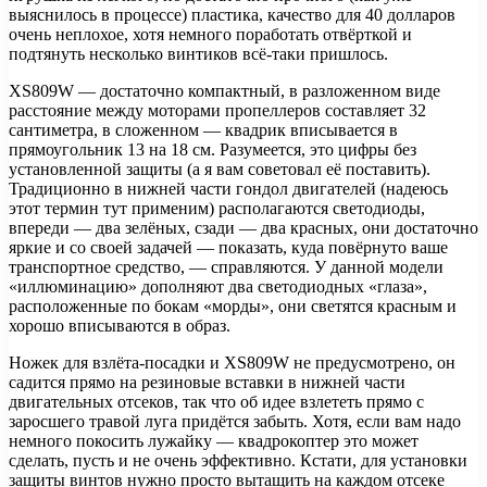
выяснилось в процессе) пластика, качество для 40 долларов
очень неплохое, хотя немного поработать отвёрткой и
подтянуть несколько винтиков всё-таки пришлось.
XS809W — достаточно компактный, в разложенном виде
расстояние между моторами пропеллеров составляет 32
сантиметра, в сложенном — квадрик вписывается в
прямоугольник 13 на 18 см. Разумеется, это цифры без
установленной защиты (а я вам советовал её поставить).
Традиционно в нижней части гондол двигателей (надеюсь
этот термин тут применим) располагаются светодиоды,
впереди — два зелёных, сзади — два красных, они достаточно
яркие и со своей задачей — показать, куда повёрнуто ваше
транспортное средство, — справляются. У данной модели
«иллюминацию» дополняют два светодиодных «глаза»,
расположенные по бокам «морды», они светятся красным и
хорошо вписываются в образ.
Ножек для взлёта-посадки и XS809W не предусмотрено, он
садится прямо на резиновые вставки в нижней части
двигательных отсеков, так что об идее взлететь прямо с
заросшего травой луга придётся забыть. Хотя, если вам надо
немного покосить лужайку — квадрокоптер это может
сделать, пусть и не очень эффективно. Кстати, для установки
защиты винтов нужно просто вытащить на каждом отсеке