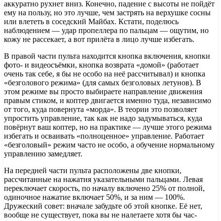
аккуратно рухнет вниз. Конечно, падение с высоты не пойдёт
ему на пользу, но это лучше, чем застрять на верхушке сосны
или влететь в соседский Майбах. Кстати, поделюсь
наблюдением — удар пропеллера по пальцам — ощутим, но
кожу не рассекает, а вот прилёта в лицо лучше избегать.
В правой части пульта находится кнопка включения, кнопки
фото- и видеосъёмки, кнопка возврата «домой» (работает
очень так себе, я бы не особо на неё рассчитывал) и кнопка
«безголового режима» (для самых безголовых летунов). В
этом режиме вы просто выбираете направление движения
правым стиком, и коптер двигается именно туда, независимо
от того, куда повернута «морда». В теории это позволяет
упростить управление, так как не надо задумываться, куда
повёрнут ваш коптер, но на практике — лучше этого режима
избегать и осваивать «полноценное» управление. Работает
«безголовый» режим часто не особо, а обучение нормальному
управлению замедляет.
На передней части пульта расположены две кнопки,
рассчитанные на нажатия указательными пальцами. Левая
переключает скорость, по началу включено 25% от полной,
одиночное нажатие включает 50%, и за ним — 100%.
Дружеский совет: вначале забудьте об этой кнопке. Её нет,
вообще не существует, пока вы не налетаете хотя бы час-