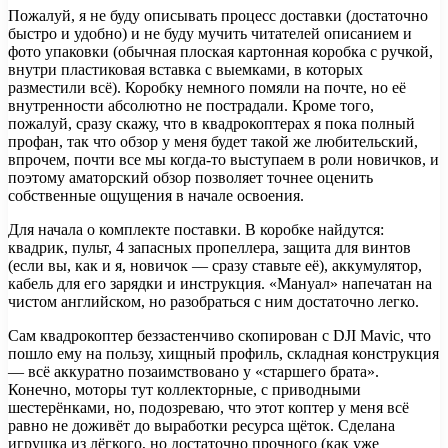
Пожалуй, я не буду описывать процесс доставки (достаточно
быстро и удобно) и не буду мучить читателей описанием и
фото упаковки (обычная плоская картонная коробка с ручкой,
внутри пластиковая вставка с выемками, в которых
разместили всё). Коробку немного помяли на почте, но её
внутренности абсолютно не пострадали. Кроме того,
пожалуй, сразу скажу, что в квадрокоптерах я пока полный
профан, так что обзор у меня будет такой же любительский,
впрочем, почти все мы когда-то выступаем в роли новичков, и
поэтому аматорский обзор позволяет точнее оценить
собственные ощущения в начале освоения.
Для начала о комплекте поставки. В коробке найдутся:
квадрик, пульт, 4 запасных пропеллера, защита для винтов
(если вы, как и я, новичок — сразу ставьте её), аккумулятор,
кабель для его зарядки и инструкция. «Мануал» напечатан на
чистом английском, но разобраться с ним достаточно легко.
Сам квадрокоптер беззастенчиво скопирован с DJI Mavic, что
пошло ему на пользу, хищный профиль, складная конструкция
— всё аккуратно позаимствовано у «старшего брата».
Конечно, моторы тут коллекторные, с приводными
шестерёнками, но, подозреваю, что этот коптер у меня всё
равно не доживёт до выработки ресурса щёток. Сделана
игрушка из лёгкого, но достаточно прочного (как уже