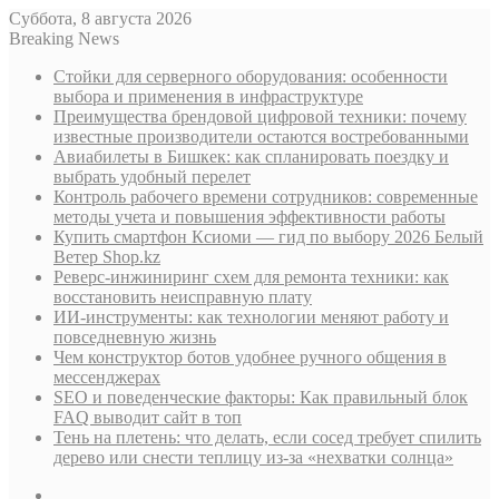
Суббота, 8 августа 2026
Breaking News
Стойки для серверного оборудования: особенности
выбора и применения в инфраструктуре
Преимущества брендовой цифровой техники: почему
известные производители остаются востребованными
Авиабилеты в Бишкек: как спланировать поездку и
выбрать удобный перелет
Контроль рабочего времени сотрудников: современные
методы учета и повышения эффективности работы
Купить смартфон Ксиоми — гид по выбору 2026 Белый
Ветер Shop.kz
Реверс-инжиниринг схем для ремонта техники: как
восстановить неисправную плату
ИИ-инструменты: как технологии меняют работу и
повседневную жизнь
Чем конструктор ботов удобнее ручного общения в
мессенджерах
SEO и поведенческие факторы: Как правильный блок
FAQ выводит сайт в топ
Тень на плетень: что делать, если сосед требует спилить
дерево или снести теплицу из-за «нехватки солнца»
Sidebar