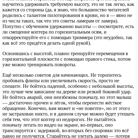
научитесь удерживать требуемую высоту, это не так легко, как
кажется со стороны (да, я знаю, что большинство читателей
родились с талантом пилотирования в крови, но я — явно не
из числа таких, так что это советы ламерам от ламера).
Попутно с обучением удержанию высоты — посмотрите, есть
ли смещение коптера по горизонтальным осям, и
откорректируйте его с помощью триммера (это неудобно, так
как всё это придётся делать одной рукой).
Освоившись с высотой, плавно тренируйте перемещения в
горизонтальной плоскости с помощью правого стика, потом
уже можно тренировать повороты.
Ещё несколько советов для начинающих. Не торопитесь
пробовать флипы или увеличивать скорость, просто не
спешите. Не бойтесь падений, особенно с небольшой высоты,
это лучше чем зависание на дереве или резкий боковой удар.
Не бойтесь аварий, они неизбежны поначалу, но этот малыш
— достаточно прочен и лёгок, чтобы перенести жёсткое
обращение. Конечно, вам может и «не повезти», но от этого
не застрахован никто, и в данном случае можно будет утешать
себя тем, что этот коптер из недорогих. Не пытайтесь
поначалу летать по видео на экране, во-первых, оно
транслируется с задержкой, во-вторых без сноровки это всё
равно не получится. Старайтесь не улетать далеко — потеря