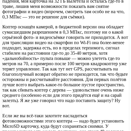
падения, моя карточка на 32 ГБ вылетела и осталась где-то в
траве, лишив меня возможности показать вам снятие
фотографии и видео (впрочем, смотреть там особо не на что,
0,3 МПкс — это не решение для съёмки).
Коптер оснащён камерой, в бюджетной версии она обладает
сумасшедшим разрешением в 0,3 МПкс, поэтому ни о какой
серьёзной фото- и видеосъёмке говорить не приходится. А вот
для трансляции видео на смартфон по Wi-Fi она более-менее
подходит, задержка есть, но в пределах терпимого, сигнал
стабилен на расстоянии где-то до 35-40 метров, хотя
«дальнобойность» пульта повыше — можно улететь где-то
метров на 70, а примерно после 100 метров квадрокоптер уже
теряет управление. Так как тут нет GPS, рассчитывать на
благополучный возврат обратно не приходится, так что будьте
осторожны и рассчитывайте расстояния. Для первых полётов
лучше всего выбрать какое-то большое пустое пространство,
так как сбивать коптер с дерева — удовольствие очень ниже
среднего (особенно если для этого придётся ещё и на сарай
залезть). Я же уже говорил что надо поставить защиту? Ну
вот.
Если же вы всё-таки захотите насладиться
фотовозможностями этого коптера — надо будет установить
MicroSD карточку, куда будут сохраняться снимки. У