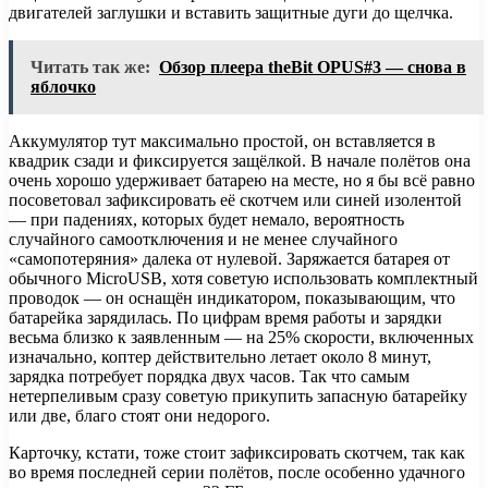
двигателей заглушки и вставить защитные дуги до щелчка.
Читать так же:
Обзор плеера theBit OPUS#3 — снова в
яблочко
Аккумулятор тут максимально простой, он вставляется в
квадрик сзади и фиксируется защёлкой. В начале полётов она
очень хорошо удерживает батарею на месте, но я бы всё равно
посоветовал зафиксировать её скотчем или синей изолентой
— при падениях, которых будет немало, вероятность
случайного самоотключения и не менее случайного
«самопотеряния» далека от нулевой. Заряжается батарея от
обычного MicroUSB, хотя советую использовать комплектный
проводок — он оснащён индикатором, показывающим, что
батарейка зарядилась. По цифрам время работы и зарядки
весьма близко к заявленным — на 25% скорости, включенных
изначально, коптер действительно летает около 8 минут,
зарядка потребует порядка двух часов. Так что самым
нетерпеливым сразу советую прикупить запасную батарейку
или две, благо стоят они недорого.
Карточку, кстати, тоже стоит зафиксировать скотчем, так как
во время последней серии полётов, после особенно удачного