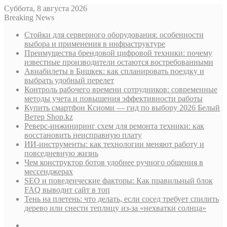
Суббота, 8 августа 2026
Breaking News
Стойки для серверного оборудования: особенности
выбора и применения в инфраструктуре
Преимущества брендовой цифровой техники: почему
известные производители остаются востребованными
Авиабилеты в Бишкек: как спланировать поездку и
выбрать удобный перелет
Контроль рабочего времени сотрудников: современные
методы учета и повышения эффективности работы
Купить смартфон Ксиоми — гид по выбору 2026 Белый
Ветер Shop.kz
Реверс-инжиниринг схем для ремонта техники: как
восстановить неисправную плату
ИИ-инструменты: как технологии меняют работу и
повседневную жизнь
Чем конструктор ботов удобнее ручного общения в
мессенджерах
SEO и поведенческие факторы: Как правильный блок
FAQ выводит сайт в топ
Тень на плетень: что делать, если сосед требует спилить
дерево или снести теплицу из-за «нехватки солнца»
Sidebar