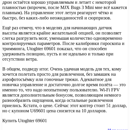
дрон остаётся хорошо управляемым и летает с некоторой
плавностью (впрочем, после MJX Bugs 3 Mini мне всё кажется
плавным). На управление этот летун реагирует чётко и
быстро, без каких-либо неожиданностей и сюрпризов.
Ещё раз отмечу, что в моделях для начинающих датчик
высоты является крайне желательной опцией, он позволяет
слегка разгрузить мозг, уменьшая количество одновременно
контролируемых параметров. После калибровки гироскопа и
тримминга, Utoghter 69601 показал, что он способен
удерживать позицию, пусть и не идеально и только при
отсутствии ветра.
В общем, подведу итог. Очень удачная модель для тех, кому
хочется полетать просто для развлечения, без замашек на
аэрофотосъёмку или гоночные трюки. Адекватное для
новичка управление и достаточно долгое время полёта — это
именно то, что надо неопытному пользователю. Wi-Fi FPV
является дополнительным бонусом, позволяющим немного
разнообразить ощущения, когда остальные развлечения
приелись. Кстати, о цене. Сейчас этот коптер стоит 51 доллар,
но с купоном U69601 цена снизится на 10 долларов.
Купить Utoghter 69601