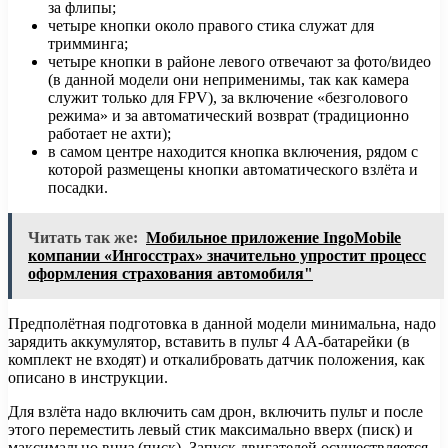
за флипы;
четыре кнопки около правого стика служат для
тримминга;
четыре кнопки в районе левого отвечают за фото/видео
(в данной модели они неприменимы, так как камера
служит только для FPV), за включение «безголового
режима» и за автоматический возврат (традиционно
работает не ахти);
в самом центре находится кнопка включения, рядом с
которой размещены кнопки автоматического взлёта и
посадки.
Читать так же:
Мобильное приложение IngoMobile
компании «Ингосстрах» значительно упростит процесс
оформления страхования автомобиля"
Предполётная подготовка в данной модели минимальна, надо
зарядить аккумулятор, вставить в пульт 4 АА-батарейки (в
комплект не входят) и откалибровать датчик положения, как
описано в инструкции.
Для взлёта надо включить сам дрон, включить пульт и после
этого переместить левый стик максимально вверх (писк) и
максимально вниз (писк). Запуск двигателей осуществляется