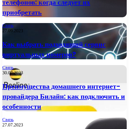
телефонов: когда следует их
приобретать
Связь
27.09.2023
Как выбрать подходящий сервис
виртуальных номеров?
Связь
30.07.2023
Преимущества домашнего интернет-
провайдера Билайн: как подключить и
особенности
Связь
27.07.2023