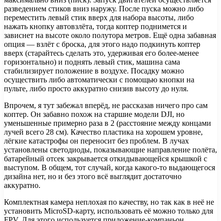
разведением стиков вниз наружу. После пуска можно либо
переместить левый стик вверх для набора высоты, либо
нажать кнопку автовзлёта, тогда коптер поднимется и
зависнет на высоте около полутора метров. Ещё одна забавная
опция — взлёт с броска, для этого надо подкинуть коптер
вверх (старайтесь сделать это, удерживая его более-менее
горизонтально) и поднять левый стик, машина сама
стабилизирует положение в воздухе. Посадку можно
осуществить либо автоматически с помощью кнопки на
пульте, либо просто аккуратно снизив высоту до нуля.
Впрочем, я тут забежал вперёд, не рассказав ничего про сам
коптер. Он забавно похож на старшие модели DJI, но
уменьшенные примерно раза в 2 (расстояние между концами
лучей всего 28 см). Качество пластика на хорошем уровне,
лёгкие катастрофы он переносит без проблем. В лучах
установлены светодиоды, показывающие направление полёта,
батарейный отсек закрывается откидывающейся крышкой с
выступом. В общем, тот случай, когда какого-то выдающегося
дизайна нет, но и без этого всё выглядит достаточно
аккуратно.
Комплектная камера неплохая по качеству, но так как в неё не
установить MicroSD-карту, использовать её можно только для
FPV. Для этого используется приложение-компаньон,