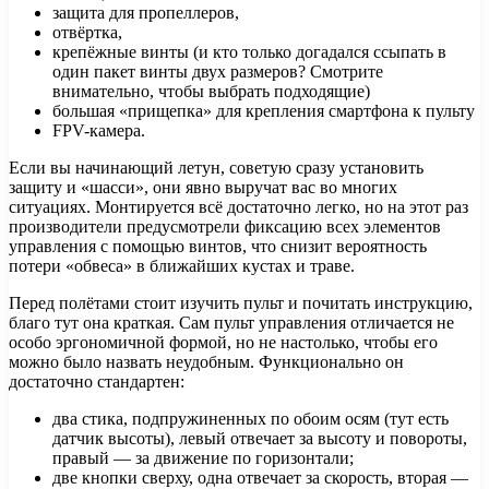
защита для пропеллеров,
отвёртка,
крепёжные винты (и кто только догадался ссыпать в
один пакет винты двух размеров? Смотрите
внимательно, чтобы выбрать подходящие)
большая «прищепка» для крепления смартфона к пульту
FPV-камера.
Если вы начинающий летун, советую сразу установить
защиту и «шасси», они явно выручат вас во многих
ситуациях. Монтируется всё достаточно легко, но на этот раз
производители предусмотрели фиксацию всех элементов
управления с помощью винтов, что снизит вероятность
потери «обвеса» в ближайших кустах и траве.
Перед полётами стоит изучить пульт и почитать инструкцию,
благо тут она краткая. Сам пульт управления отличается не
особо эргономичной формой, но не настолько, чтобы его
можно было назвать неудобным. Функционально он
достаточно стандартен:
два стика, подпружиненных по обоим осям (тут есть
датчик высоты), левый отвечает за высоту и повороты,
правый — за движение по горизонтали;
две кнопки сверху, одна отвечает за скорость, вторая —