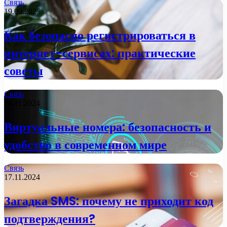
Связь
19.09.2025
Как безопасно регистрироваться в
интернет-сервисах: практические
советы
Связь
24.11.2024
Виртуальные номера: безопасность и
удобство в современном мире
Связь
17.11.2024
Загадка SMS: почему не приходит код
подтверждения?