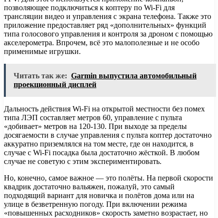
позволяющее подключиться к коптеру по Wi-Fi для
трансляции видео и управления с экрана телефона. Также это
приложение предоставляет ряд «дополнительных» функций
типа голосового управления и контроля за дроном с помощью
акселерометра. Впрочем, всё это малополезные и не особо
применимые игрушки.
Читать так же:
Garmin выпустила автомобильный
проекционный дисплей
Дальность действия Wi-Fi на открытой местности без помех
типа ЛЭП составляет метров 60, управление с пульта
«добивает» метров на 120-130. При выходе за пределы
досягаемости в случае управления с пульта коптер достаточно
аккуратно приземлялся на том месте, где он находится, в
случае с Wi-Fi посадка была достаточно жёсткой. В любом
случае не советую с этим экспериментировать.
Но, конечно, самое важное — это полёты. На первой скорости
квадрик достаточно вальяжен, пожалуй, это самый
подходящий вариант для новичка и полётов дома или на
улице в безветренную погоду. При включении режима
«повышенных расходников» скорость заметно возрастает, но