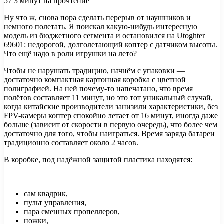
57
3 минут на прочтение
Ну что ж, снова пора сделать перерыв от наушников и
немного полетать. Я поискал какую-нибудь интересную
модель из бюджетного сегмента и остановился на Utoghter
69601: недорогой, долголетающий коптер с датчиком высоты.
Что ещё надо в роли игрушки на лето?
Чтобы не нарушать
традицию, начнём с упаковки —
достаточно компактная картонная коробка с цветной
полиграфией. На ней почему-то напечатано, что время
полётов составляет 11 минут, но это тот уникальный случай,
когда китайские производители занизили характеристики, без
FPV-камеры коптер спокойно летает от 16 минут, иногда даже
больше (зависит от скорости в первую очередь), что более чем
достаточно для того, чтобы наиграться. Время заряда батареи
традиционно составляет около 2 часов.
В коробке, под надёжной защитой пластика находятся:
сам квадрик,
пульт управления,
пара сменных пропеллеров,
ножки,