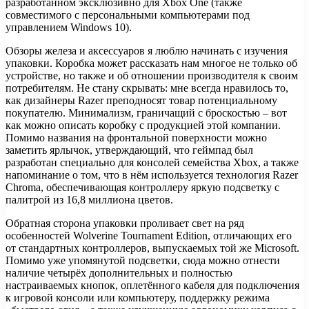
разработанном эксклюзивно для Xbox One (также
совместимого с персональными компьютерами под
управлением Windows 10).
Обзоры железа и аксессуаров я люблю начинать с изучения
упаковки. Коробка может рассказать нам многое не только об
устройстве, но также и об отношении производителя к своим
потребителям. Не стану скрывать: мне всегда нравилось то,
как дизайнеры Razer преподносят товар потенциальному
покупателю. Минимализм, граничащий с броскостью – вот
как можно описать коробку с продукцией этой компании.
Помимо названия на фронтальной поверхности можно
заметить ярлычок, утверждающий, что геймпад был
разработан специально для консолей семейства Xbox, а также
напоминание о том, что в нём используется технология Razer
Chroma, обеспечивающая контроллеру яркую подсветку с
палитрой из 16,8 миллиона цветов.
Обратная сторона упаковки проливает свет на ряд
особенностей Wolverine Tournament Edition, отличающих его
от стандартных контроллеров, выпускаемых той же Microsoft.
Помимо уже упомянутой подсветки, сюда можно отнести
наличие четырёх дополнительных и полностью
настраиваемых кнопок, оплетённого кабеля для подключения
к игровой консоли или компьютеру, поддержку режима