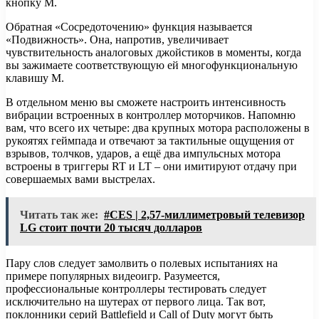
кнопку М.
Обратная «Сосредоточению» функция называется
«Подвижность». Она, напротив, увеличивает
чувствительность аналоговых джойстиков в моменты, когда
вы зажимаете соответствующую ей многофункциональную
клавишу М.
В отдельном меню вы сможете настроить интенсивность
вибрации встроенных в контроллер моторчиков. Напомню
вам, что всего их четыре: два крупных мотора расположены в
рукоятях геймпада и отвечают за тактильные ощущения от
взрывов, толчков, ударов, а ещё два импульсных мотора
встроены в триггеры RT и LT – они имитируют отдачу при
совершаемых вами выстрелах.
Читать так же:
#CES | 2,57-миллиметровый телевизор
LG стоит почти 20 тысяч долларов
Пару слов следует замолвить о полевых испытаниях на
примере популярных видеоигр. Разумеется,
профессиональные контроллеры тестировать следует
исключительно на шутерах от первого лица. Так вот,
поклонники серий Battlefield и Call of Duty могут быть