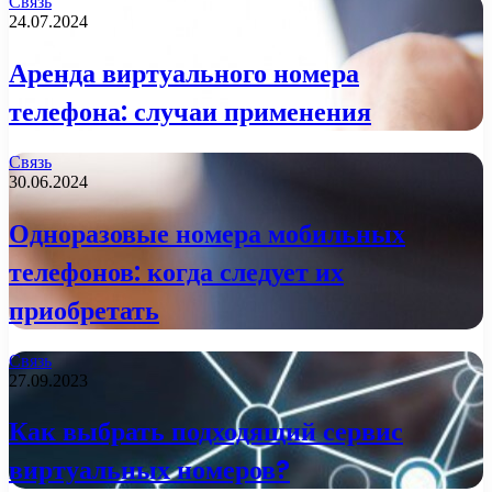
Связь
24.07.2024
Аренда виртуального номера
телефона: случаи применения
Связь
30.06.2024
Одноразовые номера мобильных
телефонов: когда следует их
приобретать
Связь
27.09.2023
Как выбрать подходящий сервис
виртуальных номеров?