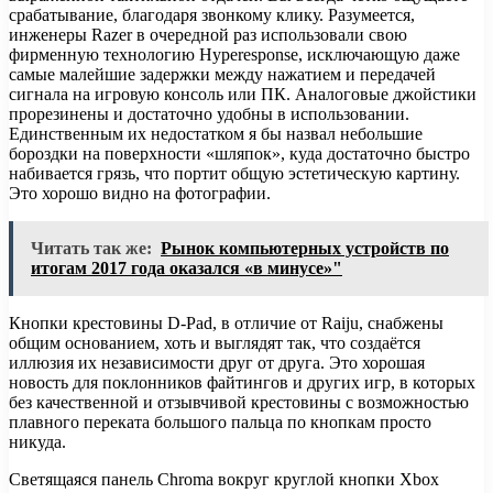
срабатывание, благодаря звонкому клику. Разумеется,
инженеры Razer в очередной раз использовали свою
фирменную технологию Hyperesponse, исключающую даже
самые малейшие задержки между нажатием и передачей
сигнала на игровую консоль или ПК. Аналоговые джойстики
прорезинены и достаточно удобны в использовании.
Единственным их недостатком я бы назвал небольшие
бороздки на поверхности «шляпок», куда достаточно быстро
набивается грязь, что портит общую эстетическую картину.
Это хорошо видно на фотографии.
Читать так же:
Рынок компьютерных устройств по
итогам 2017 года оказался «в минусе»"
Кнопки крестовины D-Pad, в отличие от Raiju, снабжены
общим основанием, хоть и выглядят так, что создаётся
иллюзия их независимости друг от друга. Это хорошая
новость для поклонников файтингов и других игр, в которых
без качественной и отзывчивой крестовины с возможностью
плавного переката большого пальца по кнопкам просто
никуда.
Светящаяся панель Chroma вокруг круглой кнопки Xbox