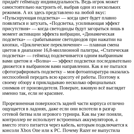
придаёт геймпаду индивидуальность. Ведь игрок может
самостоятельно настроить её, выбрав один из нескольких
режимов. А их здесь представлено на любой вкус:
«Пульсирующая подсветка» — когда цвет будет плавно
появляться и затухать, «Подсветка, усиливающая эффект
присутствия» — когда светодиоды будут загораться лишь в
момент активации эффекта вибрации, «Динамическая
подсветка» — срабатывание светодиодов при нажатии на
кнопки, «Циклическое переключение» — плавная смена
цветов в диапазоне 16,8-миллионной палитры, «Статическая
подсветка» — геймпад подсвечивается одним выбранным
вами цветом и «Волна» — эффект подсветки последовательно
движется в выбранном вами направлении. Как я не пытался
сфотографировать подсветку – моя фотоаппаратура оказалась
неспособной передать всю красоту её работы. Поэтому к
своему обзору я прикладываю несколько официальных
снимков от производителя. Поверьте, вживую всё выглядит
именно так, если не красивее.
Прорезиненная поверхность задней части корпуса отлично
ощущается в ладонях, даже если они вспотели в разгар
сетевой битвы или игрового турнира. Как вы уже поняли,
контроллер не использует встроенных аккумуляторов, а
вместо этого питается через кабель, которым подключается к
консоли Xbox One или к PC. Почему Razer не выпустила