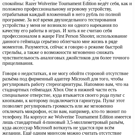
спокойны: Razer Wolverine Tournament Edition ведёт себя, как и
положено профессиональному игровому устройству,
отрабатывая каждый вложенный в него рубль по полной
программе. За всё время двухнедельного тестирования
устройства у меня не возникло ни одного нарекания по
качеству его работы в играх. И хоть я не считаю себя
профессионалом в жанре First Person Shooter, использование
данного геймпада серьёзно облегчало мне жизнь в ряде
моментов. Разумеется, сейчас я говорю о режиме быстрой
стрельбы, а также о возможности мгновенно снижать
чувствительность аналоговых джойстиков для более точного
прицеливания.
Говоря о недостатках, я не могу обойти стороной отсутствие
разъёма под фирменный адаптер Microsoft для того, чтобы
регулировать работу стереогарнитуры. Напомню вам, что на
стаднартных геймпадах Xbox One в нижней части есть
специальное отверстие, куда втыкается своего рода пульт с
кнопками, к которому подключается гарнитура. Пульт этот
позволяет регулировать громкость или же мгновенно
отключать микрофон, если вам, например, кто-то звонит по
телефону. На корпусе же Wolverine Tournament Edition имеется
лишь стандартный 4-пиновый 3,5-миллиметровый разъём,
куда аксессуар Microsoft воткнуть не удастся при всём
желании. Ещё одним минусом можно считать отсутствие