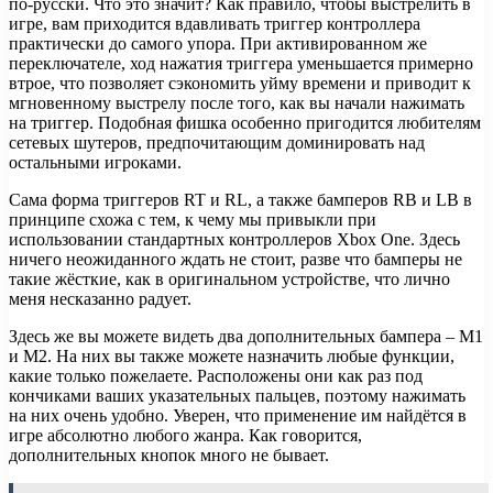
по-русски. Что это значит? Как правило, чтобы выстрелить в
игре, вам приходится вдавливать триггер контроллера
практически до самого упора. При активированном же
переключателе, ход нажатия триггера уменьшается примерно
втрое, что позволяет сэкономить уйму времени и приводит к
мгновенному выстрелу после того, как вы начали нажимать
на триггер. Подобная фишка особенно пригодится любителям
сетевых шутеров, предпочитающим доминировать над
остальными игроками.
Сама форма триггеров RT и RL, а также бамперов RB и LB в
принципе схожа с тем, к чему мы привыкли при
использовании стандартных контроллеров Xbox One. Здесь
ничего неожиданного ждать не стоит, разве что бамперы не
такие жёсткие, как в оригинальном устройстве, что лично
меня несказанно радует.
Здесь же вы можете видеть два дополнительных бампера – M1
и M2. На них вы также можете назначить любые функции,
какие только пожелаете. Расположены они как раз под
кончиками ваших указательных пальцев, поэтому нажимать
на них очень удобно. Уверен, что применение им найдётся в
игре абсолютно любого жанра. Как говорится,
дополнительных кнопок много не бывает.