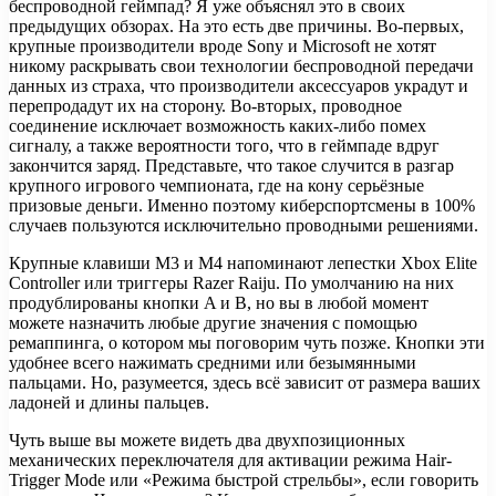
беспроводной геймпад? Я уже объяснял это в своих
предыдущих обзорах. На это есть две причины. Во-первых,
крупные производители вроде Sony и Microsoft не хотят
никому раскрывать свои технологии беспроводной передачи
данных из страха, что производители аксессуаров украдут и
перепродадут их на сторону. Во-вторых, проводное
соединение исключает возможность каких-либо помех
сигналу, а также вероятности того, что в геймпаде вдруг
закончится заряд. Представьте, что такое случится в разгар
крупного игрового чемпионата, где на кону серьёзные
призовые деньги. Именно поэтому киберспортсмены в 100%
случаев пользуются исключительно проводными решениями.
Крупные клавиши M3 и M4 напоминают лепестки Xbox Elite
Controller или триггеры Razer Raiju. По умолчанию на них
продублированы кнопки A и B, но вы в любой момент
можете назначить любые другие значения с помощью
ремаппинга, о котором мы поговорим чуть позже. Кнопки эти
удобнее всего нажимать средними или безымянными
пальцами. Но, разумеется, здесь всё зависит от размера ваших
ладоней и длины пальцев.
Чуть выше вы можете видеть два двухпозиционных
механических переключателя для активации режима Hair-
Trigger Mode или «Режима быстрой стрельбы», если говорить