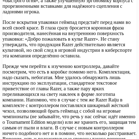
«быстрого огня», а также улучшенную эргономику корпуса с
прорезиненными вставками для надёжного сцепления с
ладонями игрока.
После вскрытия упаковки геймпад предстаёт перед нами во
всей своей красе. В глаза сразу бросается коронная фраза
производителя, нанесённая на внутреннюю поверхность
упаковки: «Добро пожаловать в культ Razer». Не стану
утверждать, что продукция Razer действительно является
культовой, но свой след в игровой индустрии в киберспорте
эта компания определённо оставила.
Прежде чем перейти к изучению контроллера, давайте
посмотрим, что есть в коробке помимо него. Комплектация,
надо сказать, небогатая. Мне удалось обнаружить лишь
инструкцию по эксплуатации, стандартное текстовое
приветствие от главы Razer, а также пару ярких
переливающихся на свету наклеек в форме логотипа
компании. Напомню, что в случае с тем же Razer Raiju в
комплекте с контроллером поставлялся шикарный жёсткий
чехол, позволяющий брать геймпад с собой на игровые
чемпионаты (не забывайте, что речь у нас сейчас идёт именно
о Tournament Edition модели) или же хранить его, защищая тем
самым от пыли и влаги. В случае с новым контроллером
ничего подобного нет и в помине, что несколько расстраивает.
Впрочем, есть и положительные стороны такого решения