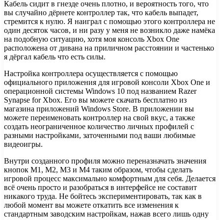
Кабель сидит в гнезде очень плотно, и вероятность того, что
вы случайно дёрнете контроллер так, что кабель выпадет,
стремится к нулю. Я наиграл с помощью этого контроллера не
один десяток часов, и ни разу у меня не возникло даже намёка
на подобную ситуацию, хотя моя консоль Xbox One
расположена от дивана на приличном расстоянии и частенько
я дёргал кабель что есть силы.
Настройка контроллера осуществляется с помощью
официального приложения для игровой консоли Xbox One и
операционной системы Windows 10 под названием Razer
Synapse for Xbox. Его вы можете скачать бесплатно из
магазина приложений Windows Store. В приложении вы
можете переименовать контроллер на свой вкус, а также
создать неограниченное количество личных профилей с
разными настройками, заточенными под ваши любимые
видеоигры.
Внутри созданного профиля можно переназначать значения
кнопок M1, M2, M3 и M4 таким образом, чтобы сделать
игровой процесс максимально комфортным для себя. Делается
всё очень просто и разобраться в интерфейсе не составит
никакого труда. Не бойтесь экспериментировать, так как в
любой момент вы можете откатить все изменения к
стандартным заводским настройкам, нажав всего лишь одну