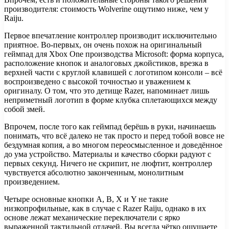
производителя: стоимость Wolverine ощутимо ниже, чем у
Raiju.
Первое впечатление контроллер производит исключительно
приятное. Во-первых, он очень похож на оригинальный
геймпад для Xbox One производства Microsoft: форма корпуса,
расположение кнопок и аналоговых джойстиков, врезка в
верхней части с круглой клавишей с логотипом консоли – всё
воспроизведено с высокой точностью и уважением к
оригиналу. О том, что это детище Razer, напоминает лишь
неприметный логотип в форме клубка сплетающихся между
собой змей.
Впрочем, после того как геймпад берёшь в руки, начинаешь
понимать, что всё далеко не так просто и перед тобой вовсе не
бездумная копия, а во многом переосмысленное и доведённое
до ума устройство. Материалы и качество сборки радуют с
первых секунд. Ничего не скрипит, не люфтит, контроллер
чувствуется абсолютно законченным, монолитным
произведением.
Четыре основные кнопки A, B, X и Y не такие
низкопрофильные, как в случае с Razer Raiju, однако в их
основе лежат механические переключатели с ярко
выраженной тактильной отдачей. Вы всегда чётко ощущаете