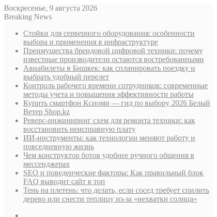
Воскресенье, 9 августа 2026
Breaking News
Стойки для серверного оборудования: особенности
выбора и применения в инфраструктуре
Преимущества брендовой цифровой техники: почему
известные производители остаются востребованными
Авиабилеты в Бишкек: как спланировать поездку и
выбрать удобный перелет
Контроль рабочего времени сотрудников: современные
методы учета и повышения эффективности работы
Купить смартфон Ксиоми — гид по выбору 2026 Белый
Ветер Shop.kz
Реверс-инжиниринг схем для ремонта техники: как
восстановить неисправную плату
ИИ-инструменты: как технологии меняют работу и
повседневную жизнь
Чем конструктор ботов удобнее ручного общения в
мессенджерах
SEO и поведенческие факторы: Как правильный блок
FAQ выводит сайт в топ
Тень на плетень: что делать, если сосед требует спилить
дерево или снести теплицу из-за «нехватки солнца»
Sidebar