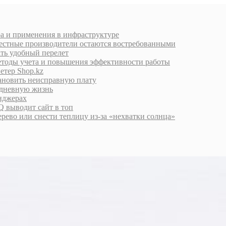
ра и применения в инфраструктуре
естные производители остаются востребованными
ать удобный перелет
етоды учета и повышения эффективности работы
етер Shop.kz
тановить неисправную плату
едневную жизнь
енджерах
 выводит сайт в топ
дерево или снести теплицу из-за «нехватки солнца»