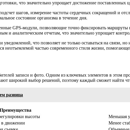
дготовки, что значительно упрощает достижение поставленных ц
одсчет шагов, измерение частоты сердечных сокращений и отсл
альное состояние организма в течение дня.
роенные GPS-модули, позволяющие точно фиксировать маршруты 
ым и аналитическим отчетам, что значительно упрощает контрол
уведомлений, что позволяет не только оставаться на связи, но 
ся неотъемлемой частью современного стиля жизни, помогающей
телей записи и фото. Одним из ключевых элементов в этом про
гают широкий выбор решений, поэтому каждый сможет найти что
ем разница
Преимущества
 регулировки высоты
Меньшая у
и в движении
Менее ста
ри съемке
Объемные 