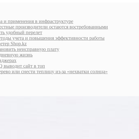
ра и применения в инфраструктуре
естные производители остаются востребованными
ать удобный перелет
етоды учета и повышения эффективности работы
етер Shop.kz
тановить неисправную плату
едневную жизнь
енджерах
 выводит сайт в топ
дерево или снести теплицу из-за «нехватки солнца»