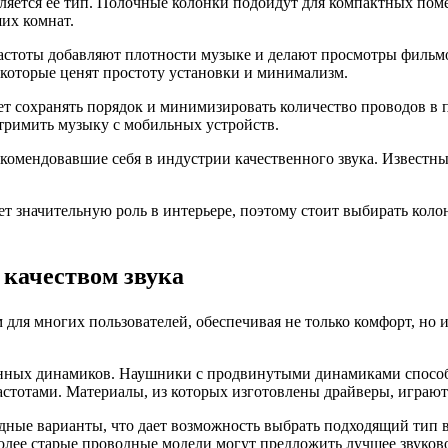
яется ее тип. Полочные колонки подойдут для компактных поме
их комнат.
частоты добавляют плотности музыке и делают просмотры филь
 которые ценят простоту установки и минимализм.
т сохранять порядок и минимизировать количество проводов в п
стримить музыку с мобильных устройств.
екомендовавшие себя в индустрии качественного звука. Известн
ет значительную роль в интерьере, поэтому стоит выбирать кол
качеством звука
я многих пользователей, обеспечивая не только комфорт, но и 
енных динамиков. Наушники с продвинутыми динамиками способ
стотами. Материалы, из которых изготовлены драйверы, играют
одные варианты, что дает возможность выбрать подходящий тип 
лее старые проводные модели могут предложить лучшее звуковое