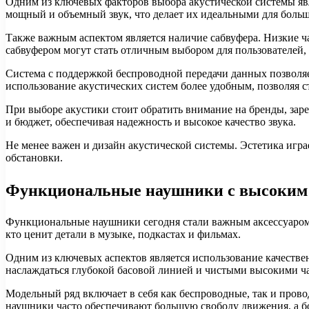
Одним из ключевых факторов выбора акустической системы явл
мощный и объемный звук, что делает их идеальными для больш
Также важным аспектом является наличие сабвуфера. Низкие 
сабвуфером могут стать отличным выбором для пользователей,
Система с поддержкой беспроводной передачи данных позволяе
использование акустических систем более удобным, позволяя 
При выборе акустики стоит обратить внимание на бренды, зар
и бюджет, обеспечивая надежность и высокое качество звука.
Не менее важен и дизайн акустической системы. Эстетика игра
обстановки.
Функциональные наушники с высоким 
Функциональные наушники сегодня стали важным аксессуаром дл
кто ценит детали в музыке, подкастах и фильмах.
Одним из ключевых аспектов является использование качеств
наслаждаться глубокой басовой линией и чистыми высокими ча
Модельный ряд включает в себя как беспроводные, так и пров
наушники часто обеспечивают большую свободу движения, а бо