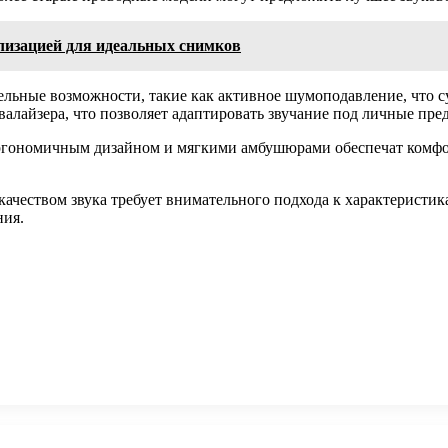
лизацией для идеальных снимков
ьные возможности, такие как активное шумоподавление, что су
алайзера, что позволяет адаптировать звучание под личные пре
ргономичным дизайном и мягкими амбушюрами обеспечат комфор
ачеством звука требует внимательного подхода к характеристи
ния.