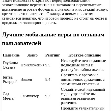
Такие новшества открывают перед пользователями
захватывающие перспективы и заставляют переосмыслить
привычные игровые форматы, привнося в них свежий воздух
креативности и интереса. С каждым новым проектом
становится понятно, что игровой процесс не стоит на месте и
продолжает эволюционировать.
Лучшие мобильные игры по отзывам
пользователей
Название
Жанр
Рейтинг
Краткое описание
Исследуйте неизведанные
Глубины
Приключения
9.5
подводные миры и
Океана
разгадуйте тайны океана.
Сразитесь с врагами в
Битва
Экшен
9.4
динамичных сражениях с
Рыцарей
элементами стратегии.
Создайте свой идеальный
Сад
сад и управляйте им,
Симулятор
9.3
Мечты
развивая различные
растения.
Пройдите увлекательный