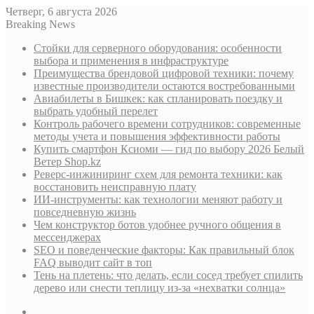
Четверг, 6 августа 2026
Breaking News
Стойки для серверного оборудования: особенности
выбора и применения в инфраструктуре
Преимущества брендовой цифровой техники: почему
известные производители остаются востребованными
Авиабилеты в Бишкек: как спланировать поездку и
выбрать удобный перелет
Контроль рабочего времени сотрудников: современные
методы учета и повышения эффективности работы
Купить смартфон Ксиоми — гид по выбору 2026 Белый
Ветер Shop.kz
Реверс-инжиниринг схем для ремонта техники: как
восстановить неисправную плату
ИИ-инструменты: как технологии меняют работу и
повседневную жизнь
Чем конструктор ботов удобнее ручного общения в
мессенджерах
SEO и поведенческие факторы: Как правильный блок
FAQ выводит сайт в топ
Тень на плетень: что делать, если сосед требует спилить
дерево или снести теплицу из-за «нехватки солнца»
Sidebar