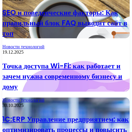
SEO и поведенческие факторы: Как
правильный блок FAQ выводит сайт в
топ
Новости технологий
19.12.2025
Точка доступа Wi-Fi: как работает и
зачем нужна современному бизнесу и
дому
Новости технологий
30.10.2025
1C:ERP Управление предприятием: как
оптимизировать процессы и повысить