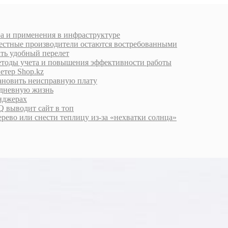
ра и применения в инфраструктуре
естные производители остаются востребованными
ать удобный перелет
етоды учета и повышения эффективности работы
етер Shop.kz
тановить неисправную плату
едневную жизнь
енджерах
 выводит сайт в топ
дерево или снести теплицу из-за «нехватки солнца»