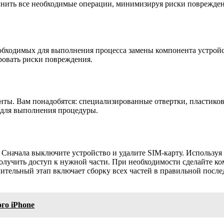
нить все необходимые операции, минимизируя риски повреждени
еобходимых для выполнения процесса замены компонента устрой
овать риски повреждения.
менты. Вам понадобятся: специализированные отвертки, пластико
о для выполнения процедуры.
ачала выключите устройство и удалите SIM-карту. Используя от
олучить доступ к нужной части. При необходимости сделайте ко
чительный этап включает сборку всех частей в правильной посл
го iPhone