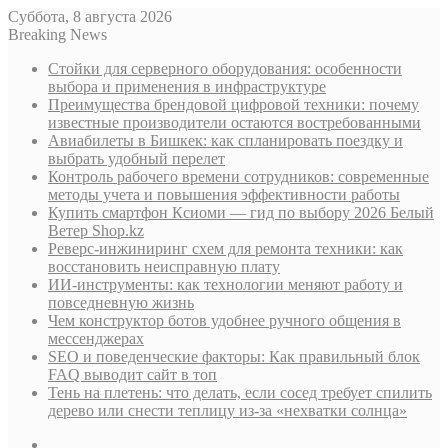
Суббота, 8 августа 2026
Breaking News
Стойки для серверного оборудования: особенности
выбора и применения в инфраструктуре
Преимущества брендовой цифровой техники: почему
известные производители остаются востребованными
Авиабилеты в Бишкек: как спланировать поездку и
выбрать удобный перелет
Контроль рабочего времени сотрудников: современные
методы учета и повышения эффективности работы
Купить смартфон Ксиоми — гид по выбору 2026 Белый
Ветер Shop.kz
Реверс-инжиниринг схем для ремонта техники: как
восстановить неисправную плату
ИИ-инструменты: как технологии меняют работу и
повседневную жизнь
Чем конструктор ботов удобнее ручного общения в
мессенджерах
SEO и поведенческие факторы: Как правильный блок
FAQ выводит сайт в топ
Тень на плетень: что делать, если сосед требует спилить
дерево или снести теплицу из-за «нехватки солнца»
Sidebar