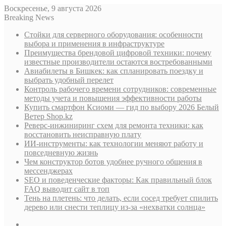
Воскресенье, 9 августа 2026
Breaking News
Стойки для серверного оборудования: особенности
выбора и применения в инфраструктуре
Преимущества брендовой цифровой техники: почему
известные производители остаются востребованными
Авиабилеты в Бишкек: как спланировать поездку и
выбрать удобный перелет
Контроль рабочего времени сотрудников: современные
методы учета и повышения эффективности работы
Купить смартфон Ксиоми — гид по выбору 2026 Белый
Ветер Shop.kz
Реверс-инжиниринг схем для ремонта техники: как
восстановить неисправную плату
ИИ-инструменты: как технологии меняют работу и
повседневную жизнь
Чем конструктор ботов удобнее ручного общения в
мессенджерах
SEO и поведенческие факторы: Как правильный блок
FAQ выводит сайт в топ
Тень на плетень: что делать, если сосед требует спилить
дерево или снести теплицу из-за «нехватки солнца»
Sidebar